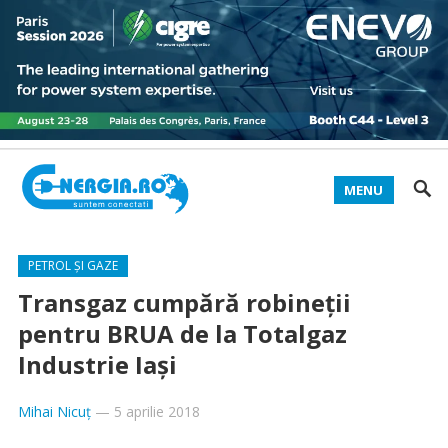
MENU
PETROL ȘI GAZE
Transgaz cumpără robineţii
pentru BRUA de la Totalgaz
Industrie Iaşi
Mihai Nicuț
—
5 aprilie 2018