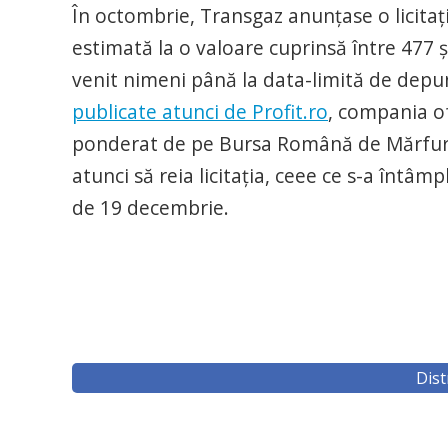
În octombrie, Transgaz anunțase o licitaț
estimată la o valoare cuprinsă între 477 și 
venit nimeni până la data-limită de depun
publicate atunci de Profit.ro
, compania of
ponderat de pe Bursa Română de Mărfuri (
atunci să reia licitația, ceee ce s-a întâ
de 19 decembrie.
Dist