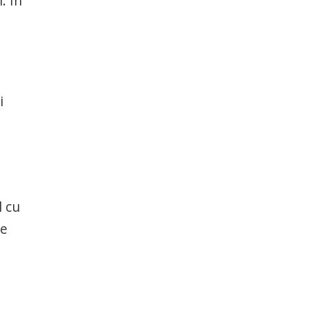
. În
i
i
l cu
le