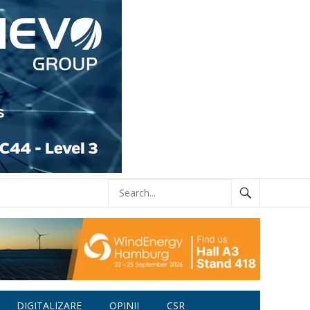
DIGITALIZARE
OPINII
CSR