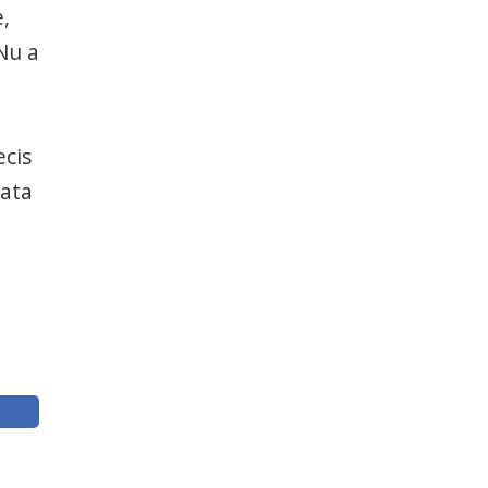
,
 Nu a
ecis
data