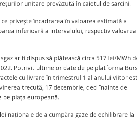
țurilor unitare prevăzută în caietul de sarcini.
 ce privește încadrarea în valoarea estimată a
loarea inferioară a intervalului, respectiv valoarea
nsgaz ar fi dispus să plătească circa 517 lei/MWh d
e 2022. Potrivit ultimelor date de pe platforma Bur
tele cu livrare în trimestrul 1 al anului viitor es
vinerea trecută, 17 decembrie, deci înainte de
ze pe piața europeană.
lei naționale de a cumpăra gaze de echilibrare la