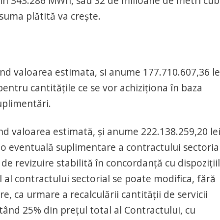
uțin 343.286 MWh, sau 32 de milioane de metri cubi
suma plătită va crește.
iind valoarea estimata, si anume 177.710.607,36 le
pentru cantitățile ce se vor achiziționa în baza
uplimentări.
ind valoarea estimată, și anume 222.138.259,20 le
o eventuală suplimentare a contractului sectoria
 de revizuire stabilită în concordanță cu dispoziții
l al contractului sectorial se poate modifica, fără
, ca urmare a recalculării cantității de servicii
ând 25% din prețul total al Contractului, cu