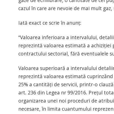
gaze de echilibrare, o cantitate de cel p
cazul în care are nevoie de mai mult gaz, 
Iată exact ce scrie în anunț:
“Valoarea inferioara a intervalului, detal
reprezintă valoarea estimată a achiziției 
contractului sectorial, fără eventualele s
Valoarea superioară a intervalului detali
reprezintă valoarea estimată cuprinzând 
25% a cantități de servicii, printr-o clauză
art. 236 din Legea nr 99/2016. Prețul tota
organizarea unei noi proceduri de atribuire
necesare, în limita cuantumului reprezent