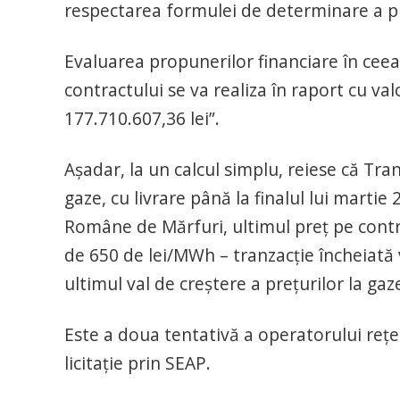
respectarea formulei de determinare a pre
Evaluarea propunerilor financiare în ceea
contractului se va realiza în raport cu va
177.710.607,36 lei”.
Așadar, la un calcul simplu, reiese că Tra
gaze, cu livrare până la finalul lui marti
Române de Mărfuri, ultimul preț pe contrac
de 650 de lei/MWh – tranzacție încheiată 
ultimul val de creștere a prețurilor la ga
Este a doua tentativă a operatorului rețe
licitație prin SEAP.