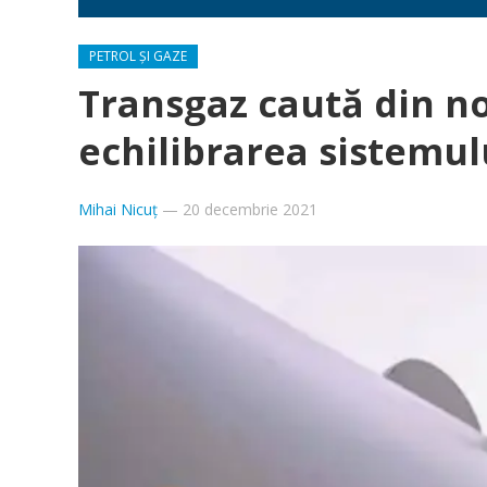
PETROL ȘI GAZE
Transgaz caută din nou
echilibrarea sistemul
Mihai Nicuț
—
20 decembrie 2021