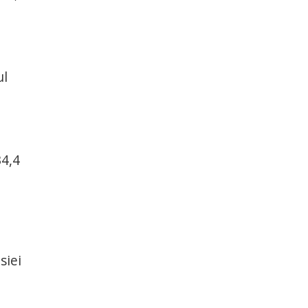
ul
34,4
siei