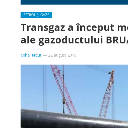
PETROL ȘI GAZE
Transgaz a început m
ale gazoductului BRU
Mihai Nicuț
—
22 august 2018