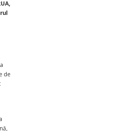
RUA,
rul
ia
e de
t
a
nă,