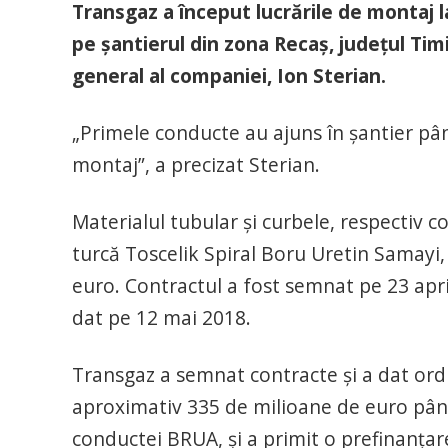
Transgaz a început lucrările de montaj 
pe şantierul din zona Recaş, judeţul Timi
general al companiei, Ion Sterian.
„Primele conducte au ajuns în şantier pân
montaj”, a precizat Sterian.
Materialul tubular şi curbele, respectiv 
turcă Toscelik Spiral Boru Uretin Samayi,
euro. Contractul a fost semnat pe 23 april
dat pe 12 mai 2018.
Transgaz a semnat contracte şi a dat ordi
aproximativ 335 de milioane de euro până
conductei BRUA, şi a primit o prefinanţa