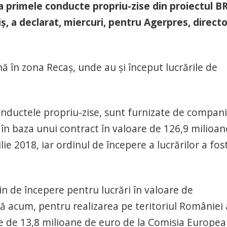
la primele conducte propriu-zise din proiectul B
ş, a declarat, miercuri, pentru Agerpres, directo
ă în zona Recaş, unde au şi început lucrările de
conductele propriu-zise, sunt furnizate de compan
 în baza unui contract în valoare de 126,9 milioan
ie 2018, iar ordinul de începere a lucrărilor a fos
n de începere pentru lucrări în valoare de
 acum, pentru realizarea pe teritoriul României 
re de 13,8 milioane de euro de la Comisia Europea