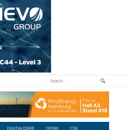
DIGITALIZARE
OPINII
CSR