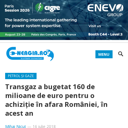
MENU
PETROL ȘI GAZE
Transgaz a bugetat 160 de
milioane de euro pentru o
achiziţie în afara României, în
acest an
Mihai Nicuț
—
16 iulie 2018