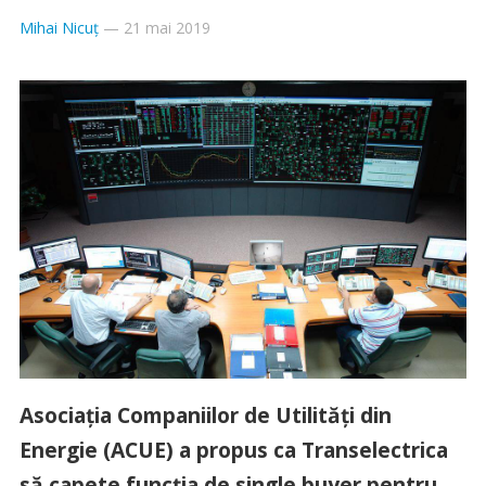
Mihai Nicuț
—
21 mai 2019
Asociaţia Companiilor de Utilităţi din
Energie (ACUE) a propus ca Transelectrica
să capete funcţia de single buyer pentru