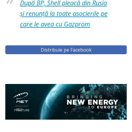
După BP, Shell pleacă din Rusia
și renunță la toate asocierile pe
care le avea cu Gazprom
Distribuie pe Facebook