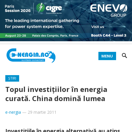
MENU
ȘTIRI
Topul investițiilor în energia
curată. China domină lumea
e-nergia
—
29 martie 2011
Investiţiile în energia alternativă au atins,