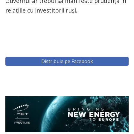
Guvernul ar trebui să manifeste prudenţă în
relaţiile cu investitorii ruşi.
Distribuie pe Facebook