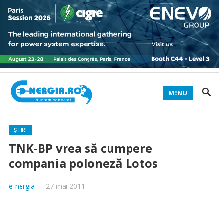
MENU
ȘTIRI
TNK-BP vrea să cumpere
compania poloneză Lotos
e-nergia
—
27 mai 2011