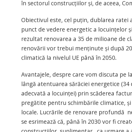
în sectorul construcțiilor și, de aceea, Co
Obiectivul este, cel puțin, dublarea rate
punct de vedere energetic a locuințelor și
rezultat renovarea a 35 de milioane de c
renovării vor trebui menținute și după 203
climatică la nivelul UE până în 2050.
Avantajele, despre care vom discuta pe l
lângă atentuarea sărăciei energetice (34 
adecvată a locuinței) prin scăderea factur
pregătite pentru schimbările climatice, ș
locale. Lucrările de renovare profundă n
se esrimează că, până în 2030 vor fi crea
construcțiilor, suplimentar, ca urmare a ace