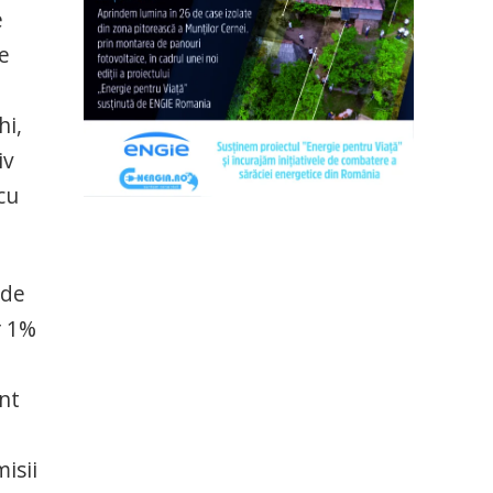
e
re
hi,
iv
cu
 de
r 1%
nt
isii