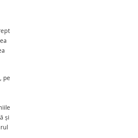
rept
mea
ea
, pe
iile
ă și
rul