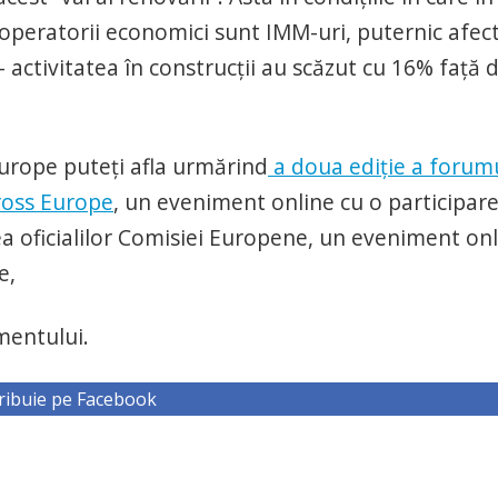
 operatorii economici sunt IMM-uri, puternic afec
 activitatea în construcții au scăzut cu 16% față 
urope puteți afla urmărind
a doua ediție a forum
ross Europe
, un eveniment online cu o participar
tea oficialilor Comisiei Europene, un eveniment on
e,
mentului.
ribuie pe Facebook