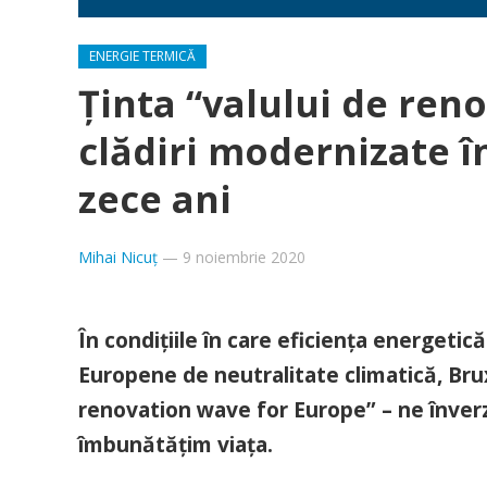
ENERGIE TERMICĂ
Ținta “valului de ren
clădiri modernizate î
zece ani
Mihai Nicuț
—
9 noiembrie 2020
În condițiile în care eficiența energetică
Europene de neutralitate climatică, Brux
renovation wave for Europe” – ne înverz
îmbunătățim viața.