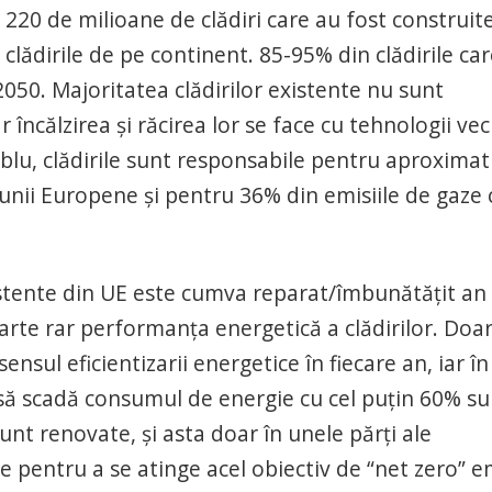
220 de milioane de clădiri care au fost construit
clădirile de pe continent. 85-95% din clădirile ca
 2050. Majoritatea clădirilor existente nu sunt
 încălzirea și răcirea lor se face cu tehnologii vec
lu, clădirile sunt responsabile pentru aproximat
unii Europene și pentru 36% din emisiile de gaze 
xistente din UE este cumva reparat/îmbunătățit an
arte rar performanța energetică a clădirilor. Doa
sensul eficientizarii energetice în fiecare an, iar în
să scadă consumul de energie cu cel puțin 60% su
unt renovate, și asta doar în unele părți ale
le pentru a se atinge acel obiectiv de “net zero” em