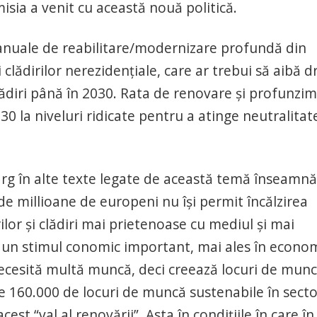
misia a venit cu această nouă politică.
i anuale de reabilitare/modernizare profundă din
 clădirilor nerezidențiale, care ar trebui să aibă d
lădiri până în 2030. Rata de renovare și profunzi
0 la niveluri ridicate pentru a atinge neutralitat
arg în alte texte legate de această temă înseamnă
de millioane de europeni nu își permit încălzirea
ilor și clădiri mai prietenoase cu mediul și mai
i un stimul conomic important, mai ales în econom
ecesită multă muncă, deci creează locuri de munc
te 160.000 de locuri de muncă sustenabile în secto
st “val al renovării”. Asta în condițiile în care în