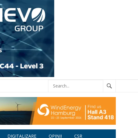
DIGITALIZARE
OPINII
CSR