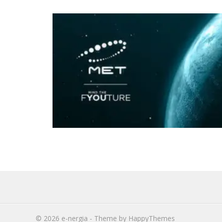
© 2026
e-nergia
- Theme by
HappyThemes