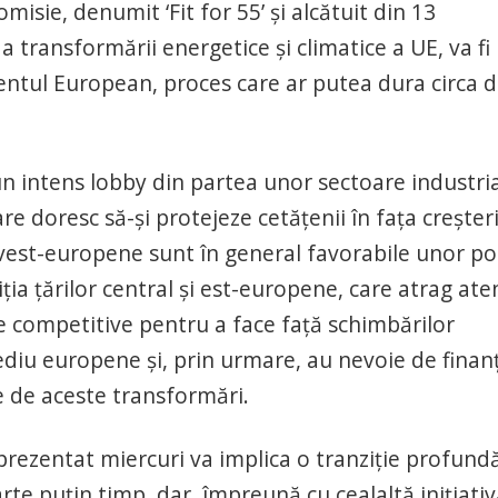
sie, denumit ‘Fit for 55’ şi alcătuit din 13
a transformării energetice şi climatice a UE, va fi
ntul European, proces care ar putea dura circa d
n intens lobby din partea unor sectoare industri
e doresc să-şi protejeze cetăţenii în faţa creşteri
 vest-europene sunt în general favorabile unor pol
ia ţărilor central şi est-europene, care atrag ate
de competitive pentru a face faţă schimbărilor
diu europene şi, prin urmare, au nevoie de finanţ
e de aceste transformări.
rezentat miercuri va implica o tranziţie profundă
rte puţin timp, dar, împreună cu cealaltă iniţiati