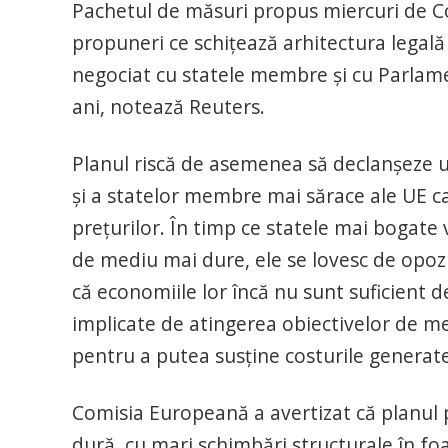
Pachetul de măsuri propus miercuri de Comi
propuneri ce schiţează arhitectura legală 
negociat cu statele membre şi cu Parlame
ani, notează Reuters.
Planul riscă de asemenea să declanşeze u
şi a statelor membre mai sărace ale UE car
preţurilor. În timp ce statele mai bogate
de mediu mai dure, ele se lovesc de opoziţ
că economiile lor încă nu sunt suficient 
implicate de atingerea obiectivelor de me
pentru a putea susţine costurile generat
Comisia Europeană a avertizat că planul p
dură, cu mari schimbări structurale în foa