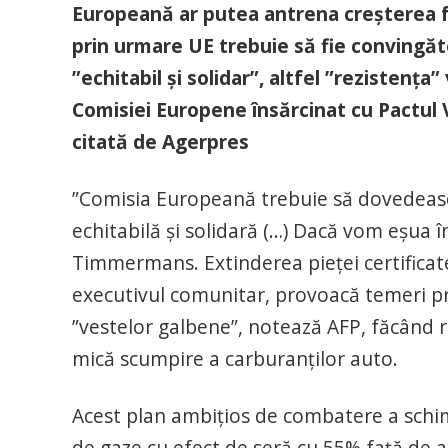
Europeană ar putea antrena creşterea fac
prin urmare UE trebuie să fie convingăt
”echitabil şi solidar”, altfel ”rezistenţa
Comisiei Europene însărcinat cu Pactul
citată de Agerpres
”Comisia Europeană trebuie să dovedească
echitabilă şi solidară (…) Dacă vom eşua î
Timmermans. Extinderea pieţei certificat
executivul comunitar, provoacă temeri pri
”vestelor galbene”, notează AFP, făcând r
mică scumpire a carburanţilor auto.
Acest plan ambiţios de combatere a schimb
de gaze cu efect de seră cu 55% faţă de a