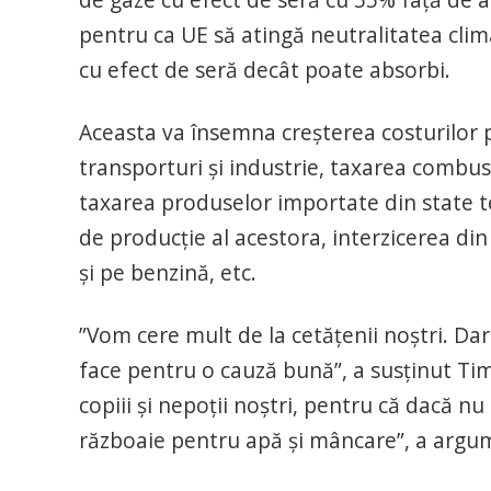
pentru ca UE să atingă neutralitatea clim
cu efect de seră decât poate absorbi.
Aceasta va însemna creşterea costurilor p
transporturi şi industrie, taxarea combust
taxarea produselor importate din state t
de producţie al acestora, interzicerea din
şi pe benzină, etc.
”Vom cere mult de la cetăţenii noştri. Dar
face pentru o cauză bună”, a susţinut Tim
copiii şi nepoţii noştri, pentru că dacă n
războaie pentru apă şi mâncare”, a argume