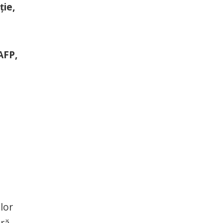
ţie,
AFP,
lor
ară