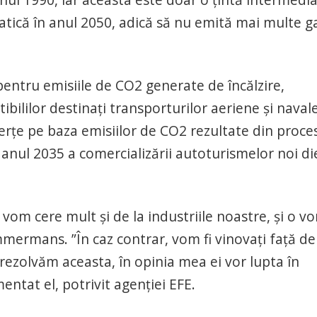
atică în anul 2050, adică să nu emită mai multe g
entru emisiile de CO2 generate de încălzire,
ibililor destinaţi transporturilor aeriene şi navale
erţe pe baza emisiilor de CO2 rezultate din proce
 anul 2035 a comercializării autoturismelor noi di
 vom cere mult şi de la industriile noastre, şi o v
mermans. ”În caz contrar, vom fi vinovaţi faţă de
u rezolvăm aceasta, în opinia mea ei vor lupta în
ntat el, potrivit agenţiei EFE.