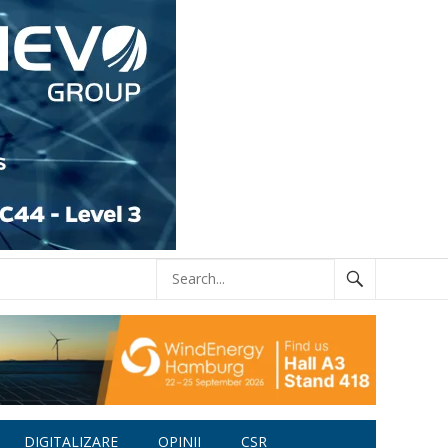
DIGITALIZARE
OPINII
CSR