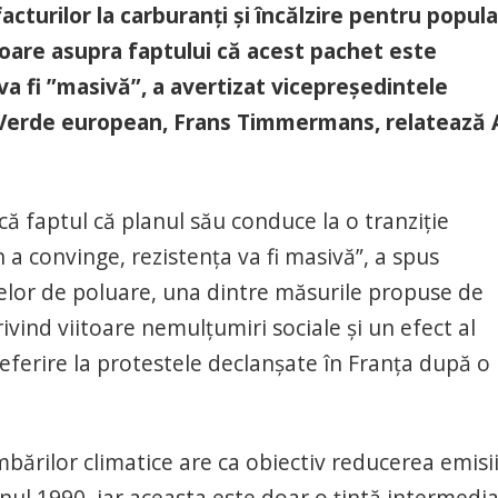
turilor la carburanţi şi încălzire pentru popula
oare asupra faptului că acest pachet este
” va fi ”masivă”, a avertizat vicepreşedintele
 Verde european, Frans Timmermans, relatează 
 faptul că planul său conduce la o tranziţie
n a convinge, rezistenţa va fi masivă”, a spus
elor de poluare, una dintre măsurile propuse de
vind viitoare nemulţumiri sociale şi un efect al
eferire la protestele declanşate în Franţa după o
ărilor climatice are ca obiectiv reducerea emisii
nul 1990, iar aceasta este doar o ţintă intermedi