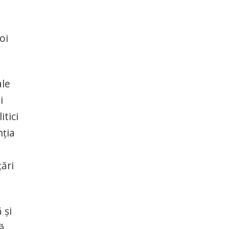
oi
ale
i
itici
nţia
ări
 şi
vă