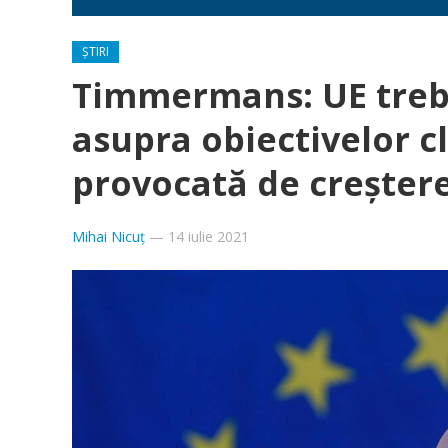
ȘTIRI
Timmermans: UE trebu
asupra obiectivelor cl
provocată de creştere
Mihai Nicuț
—
14 iulie 2021