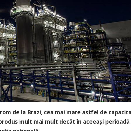
trom de la Brazi, cea mai mare astfel de capacit
 produs mult mai mult decât în aceeași perioadă
cția națională.