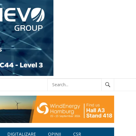
DIGITALIZARE
OPINII
CSR