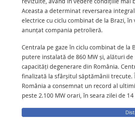
revizuite, având în vedere condițiile mai 
Aceasta a determinat reversarea integrală
electrice cu ciclu combinat de la Brazi, în
anunțat compania petrolieră.
Centrala pe gaze în ciclu combinat de la B
putere instalată de 860 MW şi, alături de c
capacităţi degenerare din România. Centr
finalizată la sfârșitul săptămânii trecute
România a consemnat un record al ultimil
peste 2.100 MW orari, în seara zilei de 1
Dist