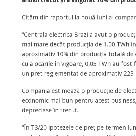
Cităm din raportul la nouă luni al compan
“Centrala electrica Brazi a avut o producț
mai mare decât producția de 1.00 TWh in 
aproximativ 10% din producția totală de 
cu alocările în vigoare, 0,05 TWh au fost 
un pret reglementat de aproximativ 223 
Compania estimează o producție de electri
economic mai bun pentru acest business, ș
depreciase în trecut.
“În T3/20 ipotezele de preț pe termen lung