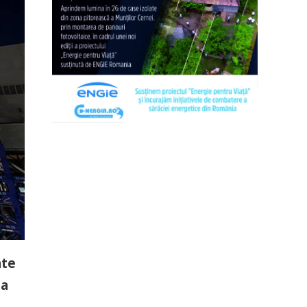
ate
 a