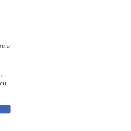
re o
,
 cu