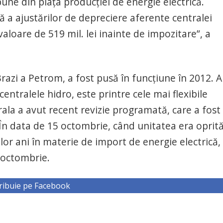
bune din piața producției de energie electrică.
 a ajustărilor de depreciere aferente centralei
 valoare de 519 mil. lei inainte de impozitare”, a
razi a Petrom, a fost pusă în funcţiune în 2012. A
entralele hidro, este printre cele mai flexibile
ala a avut recent revizie programată, care a fost
. În data de 15 octombrie, când unitatea era oprită
or ani în materie de import de energie electrică,
4 octombrie.
ribuie pe Facebook