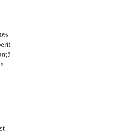
30%
erit
anță
la
st