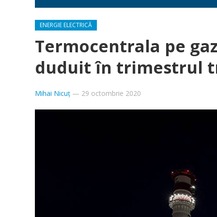
ENERGIE ELECTRICĂ
Termocentrala pe gaze
duduit în trimestrul t
Mihai Nicuț
—
29 octombrie 2020