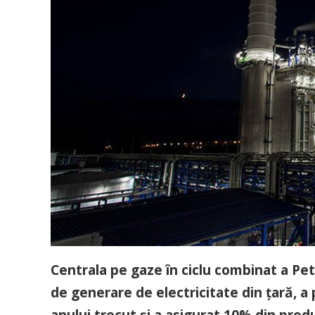
Centrala pe gaze în ciclu combinat a Pe
de generare de electricitate din țară, a
anului trecut și a asigurat 10% din produ