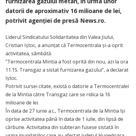
furnizarea gazului metan, în urma unor
datorii de aproximativ 16 milioane de lei,
potrivit agenţiei de presă News.ro.
Liderul Sindicatului Solidaritatea din Valea Jiului,
Cristian Iştoc, a anunţat că Termocentrala şi-a oprit
activitatea, sâmbătă.
”Termocentrala Mintia a fost oprită din nou, azi la ora
11.15. Transgaz a sistat furnizarea gazului”, a declarat
Iştoc.
Potrivit sursei citate, există o datorie a Termocentralei
de la Mintia către Transgaz care se ridica la 16
milioane de lei.
În data de 27 iunie a.c., Termocentrala de la Mintia îşi
oprise activitatea până în data de 1 iulie, din lipsă de
cărbune. Activitatea din subteran fusese sistată în
urma inundaţiilor care au afectat judeţul Hunedoara,