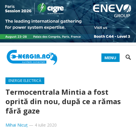
MENU
ENERGIE ELECTRICĂ
Termocentrala Mintia a fost
oprită din nou, după ce a rămas
fără gaze
Mihai Nicuț
—
4 iulie 2020