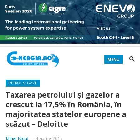
MENU
PETROL ȘI GAZE
Taxarea petrolului şi gazelor a
crescut la 17,5% în România, în
majoritatea statelor europene a
scăzut – Deloitte
Mihai Nicuț
—
4 aprilie 2017