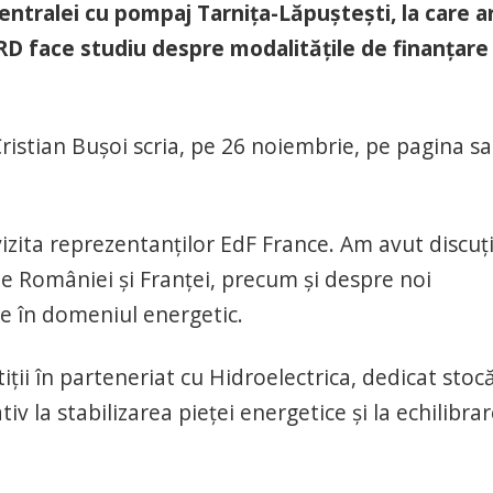
centralei cu pompaj Tarnița-Lăpuștești, la care a
RD face studiu despre modalitățile de finanțare
Cristian Bușoi scria, pe 26 noiembrie, pe pagina s
vizita reprezentanților EdF France. Am avut discuți
e României și Franței, precum și despre noi
re în domeniul energetic.
ții în parteneriat cu Hidroelectrica, dedicat stocă
iv la stabilizarea pieței energetice și la echilibra