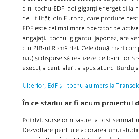
din Itochu-EDF, doi giganţi energetici l
de utilităţi din Europa, care produce pe
EDF este cel mai mare operator de active
angajaţi. Itochu, gigantul japonez, are v
din PIB-ul României. Cele două mari compa
n.r.) şi dispuse să realizeze pe banii lor S
execuţia centralei”, a spus atunci Burduja,
Ulterior, EdF și Itochu au mers la Transel
În ce stadiu ar fi acum proiectul 
Potrivit surselor noastre, a fost semnat
Dezvoltare pentru elaborarea unui studiu r