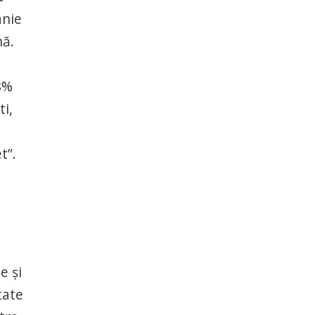
anie
nă.
8%
i,
t”.
e și
tate