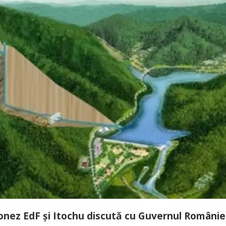
aponez EdF și Itochu discută cu Guvernul Românie