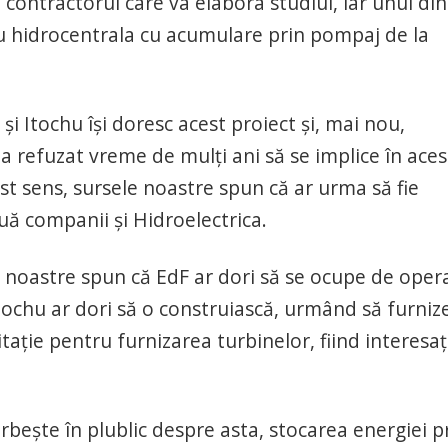
contractorul care va elabora studiul, iar unul din
tru hidrocentrala cu acumulare prin pompaj de la
și Itochu își doresc acest proiect și, mai nou,
a refuzat vreme de mulți ani să se implice în aces
st sens, sursele noastre spun că ar urma să fie
 companii și Hidroelectrica.
le noastre spun că EdF ar dori să se ocupe de oper
Itochu ar dori să o construiască, urmând să furniz
citație pentru furnizarea turbinelor, fiind interesați
rbește în plublic despre asta, stocarea energiei p