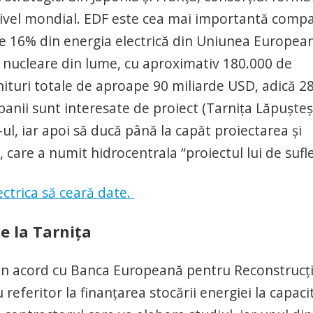
a nivel mondial. EDF este cea mai importantă comp
ste 16% din energia electrică din Uniunea Europea
 nucleare din lume, cu aproximativ 180.000 de
enituri totale de aproape 90 miliarde USD, adică 2
nii sunt interesate de proiect (Tarniţa Lăpuşteşt
F-ul, iar apoi să ducă până la capăt proiectarea şi
 care a numit hidrocentrala “proiectul lui de sufle
ectrica să ceară date.
de la Tarnița
 un acord cu Banca Europeană pentru Reconstrucți
eferitor la finanțarea stocării energiei la capaci