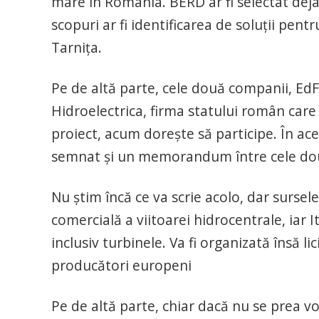
mare în România. BERD ar fi selectat deja 
scopuri ar fi identificarea de soluții pen
Tarnița.
Pe de altă parte, cele două companii, EdF 
Hidroelectrica, firma statului român care 
proiect, acum dorește să participe. În ace
semnat și un memorandum între cele două
Nu știm încă ce va scrie acolo, dar surse
comercială a viitoarei hidrocentrale, iar 
inclusiv turbinele. Va fi organizată însă li
producători europeni
Pe de altă parte, chiar dacă nu se prea vo