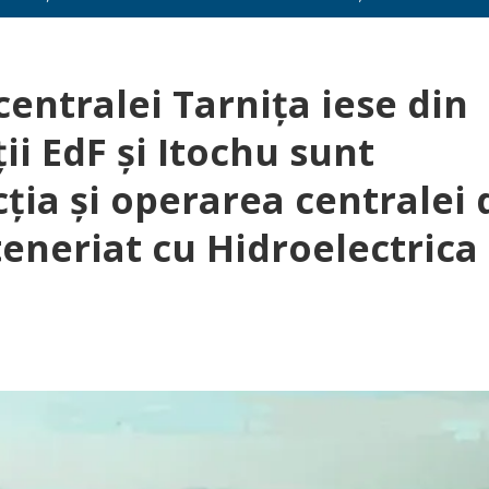
entralei Tarnița iese din
ii EdF și Itochu sunt
cția și operarea centralei 
teneriat cu Hidroelectrica 