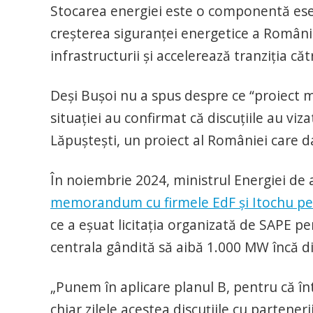
Stocarea energiei este o componentă esen
creșterea siguranței energetice a Românie
infrastructurii și accelerează tranziția căt
Deși Bușoi nu a spus despre ce “proiect m
situației au confirmat că discuțiile au v
Lăpuștești, un proiect al României care 
În noiembrie 2024, ministrul Energiei de
memorandum cu firmele EdF și Itochu pent
ce a eșuat licitația organizată de SAPE pe
centrala gândită să aibă 1.000 MW încă d
„Punem în aplicare planul B, pentru că 
chiar zilele acestea discuţiile cu partener