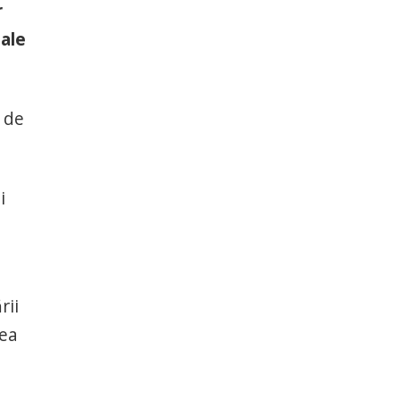
r
 ale
a de
i
rii
rea