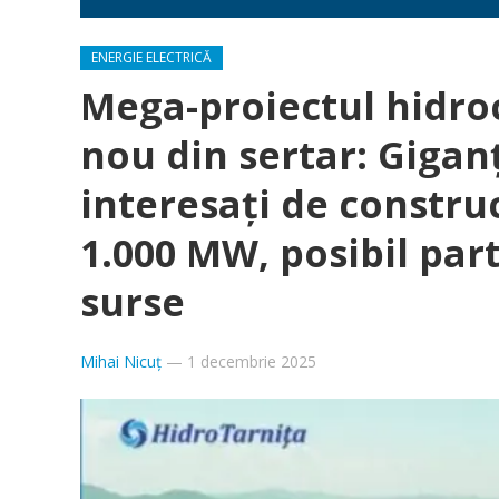
ENERGIE ELECTRICĂ
Mega-proiectul hidroc
nou din sertar: Giganț
interesați de constru
1.000 MW, posibil par
surse
Mihai Nicuț
—
1 decembrie 2025