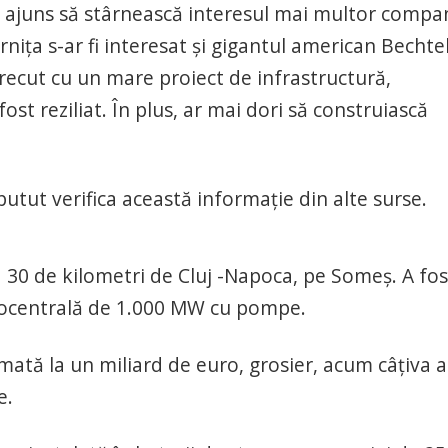
 ajuns să stârnească interesul mai multor compan
rnița s-ar fi interesat și gigantul american Bechtel
trecut cu un mare proiect de infrastructură,
st reziliat. În plus, ar mai dori să construiască
 putut verifica această informație din alte surse.
a 30 de kilometri de Cluj -Napoca, pe Someş. A fos
idrocentrală de 1.000 MW cu pompe.
mată la un miliard de euro, grosier, acum câțiva a
e.