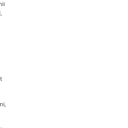
ii
,
t
ni,