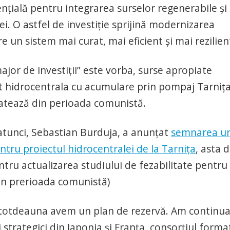
țială pentru integrarea surselor regenerabile și
i. O astfel de investiție sprijină modernizarea
re un sistem mai curat, mai eficient și mai rezilien
ajor de investiții” este vorba, surse apropiate
izat hidrocentrala cu acumulare prin pompaj Tarniț
datează din perioada comunistă.
 atunci, Sebastian Burduja, a anunțat
semnarea u
ru proiectul hidrocentralei de la Tarnița
, asta 
ntru actualizarea studiului de fezabilitate pentru
in prerioada comunistă)
întotdeauna avem un plan de rezervă. Am continua
ii strategici din Japonia şi Franţa, consorţiul forma