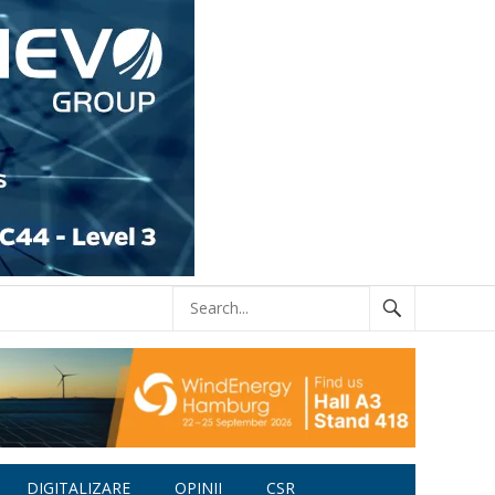
DIGITALIZARE
OPINII
CSR