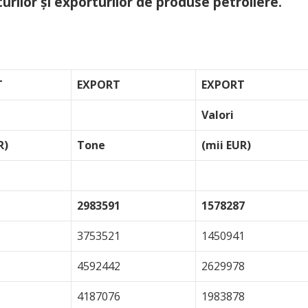
turilor şi exporturilor de produse petroliere.
T
EXPORT
EXPORT
Valori
R)
Tone
(mii EUR)
2983591
1578287
3753521
1450941
4592442
2629978
4187076
1983878