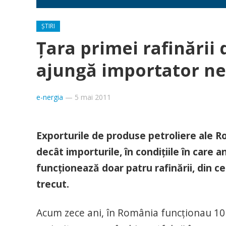
ȘTIRI
Țara primei rafinării
ajungă importator ne
e-nergia
—
5 mai 2011
Exporturile de produse petroliere ale R
decât importurile, în condiţiile în care 
funcţionează doar patru rafinării, din ce
trecut.
Acum zece ani, în România funcţionau 10 raf