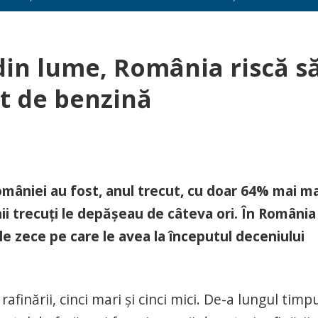
 din lume, România riscă s
t de benzină
omâniei au fost, anul trecut, cu doar 64% mai ma
anii trecuţi le depăşeau de câteva ori. În România
le zece pe care le avea la începutul deceniului
inării, cinci mari şi cinci mici. De-a lungul timpu