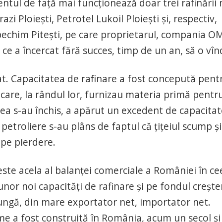
entul de faţă mai funcţionează doar trei rafinării
i Ploieşti, Petrotel Lukoil Ploieşti şi, respectiv,
Arpechim Piteşti, pe care proprietarul, compania O
 ce a încercat fără succes, timp de un an, să o vîn
cat. Capacitatea de rafinare a fost concepută pent
care, la rândul lor, furnizau materia primă pentr
tea s-au închis, a apărut un excedent de capacitat
 petroliere s-au plâns de faptul că ţiţeiul scump şi
 pe pierdere.
este acela al balanţei comerciale a României în ce
unor noi capacităţi de rafinare şi pe fondul creşter
jungă, din mare exportator net, importator net.
ume a fost construită în România, acum un secol şi