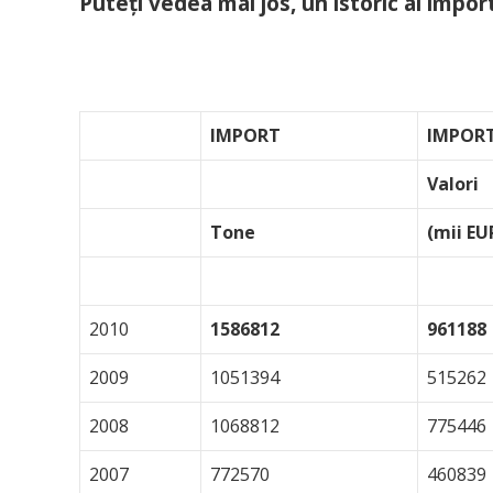
Puteţi vedea mai jos, un istoric al impor
IMPORT
IMPOR
Valori
Tone
(mii EU
2010
1586812
961188
2009
1051394
515262
2008
1068812
775446
2007
772570
460839