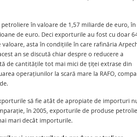
etroliere în valoare de 1,57 miliarde de euro, în
lioane de euro. Deci exporturile au fost cu doar 
valoare, asta în condiţiile în care rafinăria Arpe
n acest an se discută chiar despre o reducere a
tă de cantităţile tot mai mici de ţiţei extrase din
luarea operaţiunilor la scară mare la RAFO, compa
ede.
exporturile să fie atât de apropiate de importuri nu
omparaţie, în 2005, exporturile de produse petroli
ai mari decât importurile.