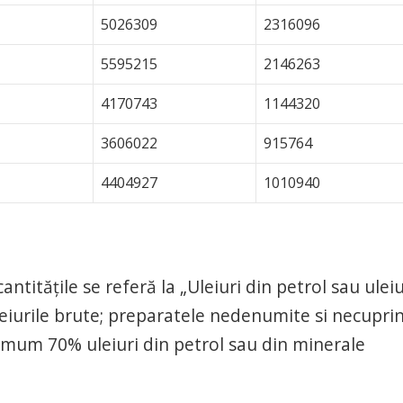
5026309
2316096
5595215
2146263
4170743
1144320
3606022
915764
4404927
1010940
ntităţile se referă la „Uleiuri din petrol sau uleiu
leiurile brute; preparatele nedenumite si necupri
nimum 70% uleiuri din petrol sau din minerale