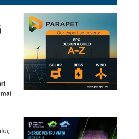
ă
ri
 mai
lui,