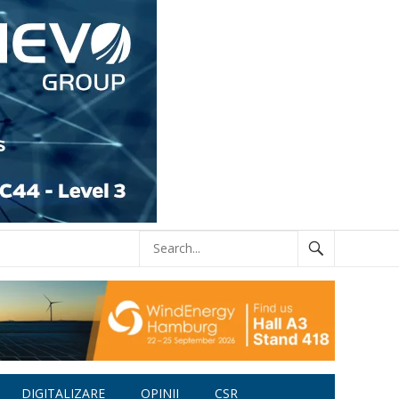
DIGITALIZARE
OPINII
CSR