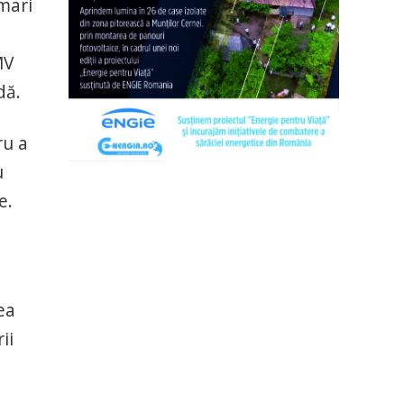
 mari
MV
dă.
ru a
u
e.
ea
ii