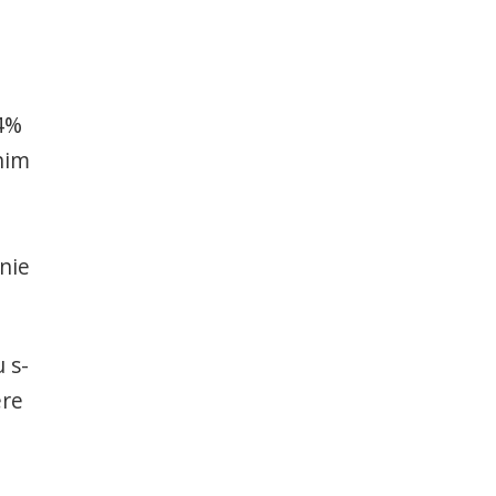
64%
chim
nie
 s-
ere