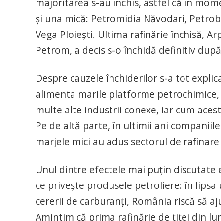
majoritarea s-au închis, astfel că în mom
şi una mică: Petromidia Năvodari, Petrobraz
Vega Ploieşti. Ultima rafinărie închisă, 
Petrom, a decis s-o închidă definitiv după
Despre cauzele închiderilor s-a tot expli
alimenta marile platforme petrochimice, 
multe alte industrii conexe, iar cum aces
Pe de altă parte, în ultimii ani companiile
marjele mici au adus sectorul de rafinare
Unul dintre efectele mai puţin discutate 
ce priveşte produsele petroliere: în lipsa 
cererii de carburanţi, România riscă să a
Amintim că prima rafinărie de ţiţei din l