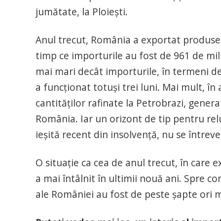
jumătate, la Ploieşti.
Anul trecut, România a exportat produse p
timp ce importurile au fost de 961 de mi
mai mari decât importurile, în termeni de 
a funcţionat totuşi trei luni. Mai mult, î
cantităţilor rafinate la Petrobrazi, genera
România. Iar un orizont de tip pentru re
ieşită recent din insolvenţă, nu se întrev
O situaţie ca cea de anul trecut, în care 
a mai întâlnit în ultimii nouă ani. Spre c
ale României au fost de peste şapte ori m