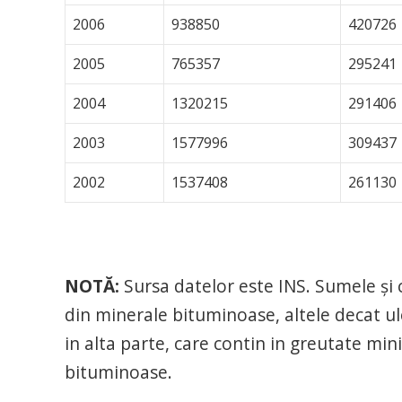
2006
938850
420726
2005
765357
295241
2004
1320215
291406
2003
1577996
309437
2002
1537408
261130
NOTĂ:
Sursa datelor este INS. Sumele şi ca
din minerale bituminoase, altele decat u
in alta parte, care contin in greutate mi
bituminoase.