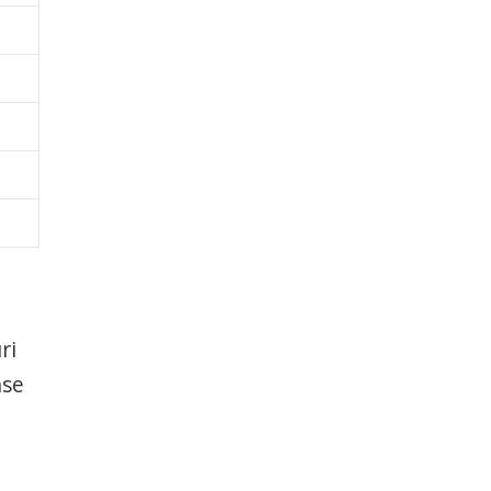
ri
nse