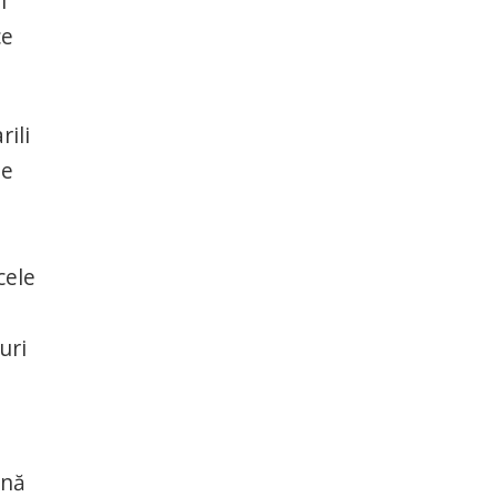
i
ce
rili
de
cele
uri
ână