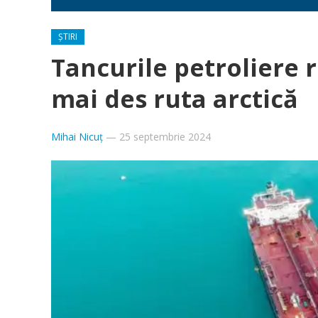
ȘTIRI
Tancurile petroliere r
mai des ruta arctică
Mihai Nicuț
—
25 septembrie 2024