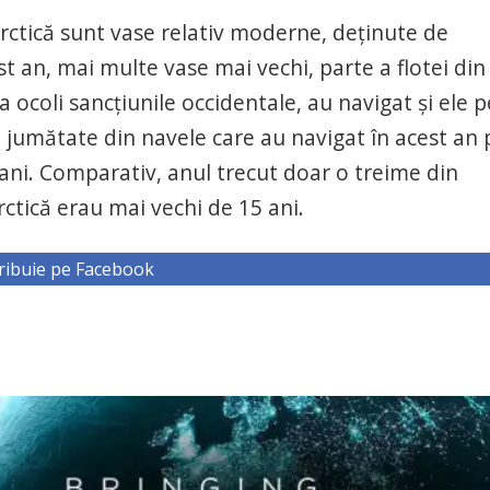
arctică sunt vase relativ moderne, deţinute de
st an, mai multe vase mai vechi, parte a flotei din
coli sancţiunile occidentale, au navigat şi ele p
 jumătate din navele care au navigat în acest an 
 ani. Comparativ, anul trecut doar o treime din
rctică erau mai vechi de 15 ani.
ribuie pe Facebook