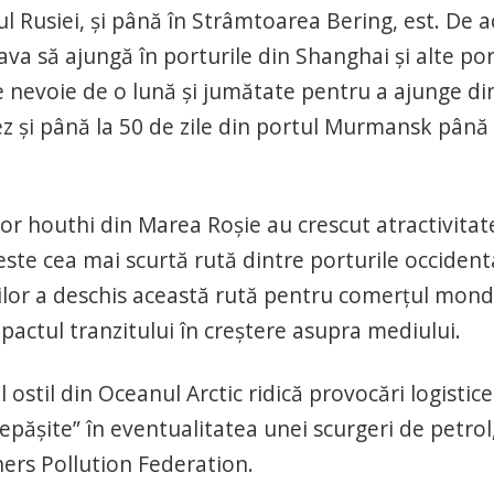
 Rusiei, şi până în Strâmtoarea Bering, est. De a
va să ajungă în porturile din Shanghai şi alte por
e nevoie de o lună şi jumătate pentru a ajunge di
z şi până la 50 de zile din portul Murmansk până 
ilor houthi din Marea Roşie au crescut atractivitat
a este cea mai scurtă rută dintre porturile occident
rilor a deschis această rută pentru comerţul mond
impactul tranzitului în creştere asupra mediului.
 ostil din Oceanul Arctic ridică provocări logistice
epăşite” în eventualitatea unei scurgeri de petrol
ers Pollution Federation.