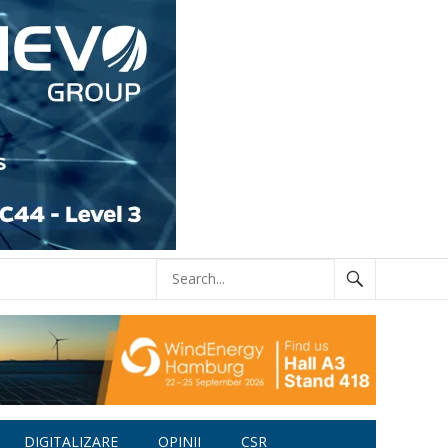
DIGITALIZARE
OPINII
CSR