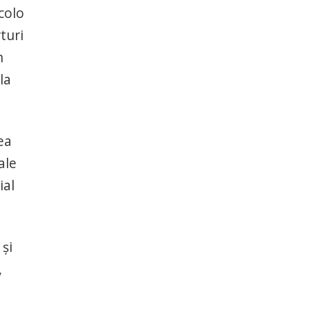
colo
turi
n
la
ea
ale
ial
 şi
,