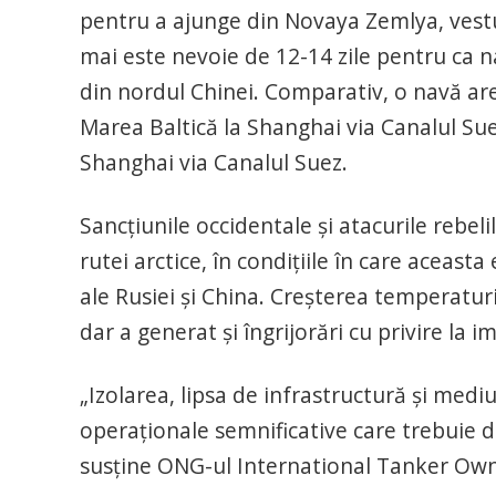
pentru a ajunge din Novaya Zemlya, vestul
mai este nevoie de 12-14 zile pentru ca na
din nordul Chinei. Comparativ, o navă ar
Marea Baltică la Shanghai via Canalul Sue
Shanghai via Canalul Suez.
Sancţiunile occidentale şi atacurile rebel
rutei arctice, în condiţiile în care aceast
ale Rusiei şi China. Creşterea temperatu
dar a generat şi îngrijorări cu privire la 
„Izolarea, lipsa de infrastructură şi mediul
operaţionale semnificative care trebuie d
susţine ONG-ul International Tanker Own