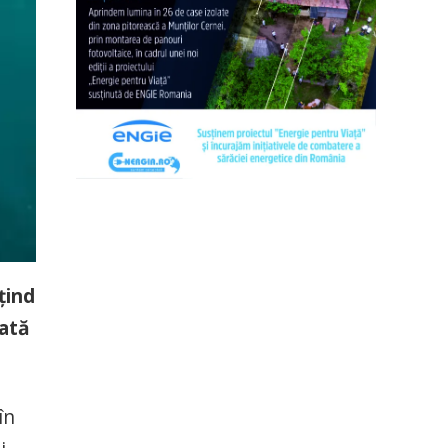
ţind
tată
în