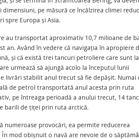
gia, şi se termină în Strâmtoarea Bering, va deven
ri dimensiuni, pe măsură ce încălzirea climei redu
i spre Europa şi Asia.
are au transportat aproximativ 10,7 milioane de ba
acest an. Având în vedere că navigaţia în apropiere 
nă, şi că există trei tancuri petroliere care sunt la
are urmează să ajungă acolo la începutul lunii
livrări stabilit anul trecut să fie depăşit. Numai 
tală de petrol transportată anul acesta prin ruta
ativ, pe întreaga perioadă a anului trecut, 14 tanc
barili de ţiţei prin ruta arctică.
ică numeroase provocări, ea permite reducerea
ia. În mod obişnuit o navă are nevoie de o săptăm