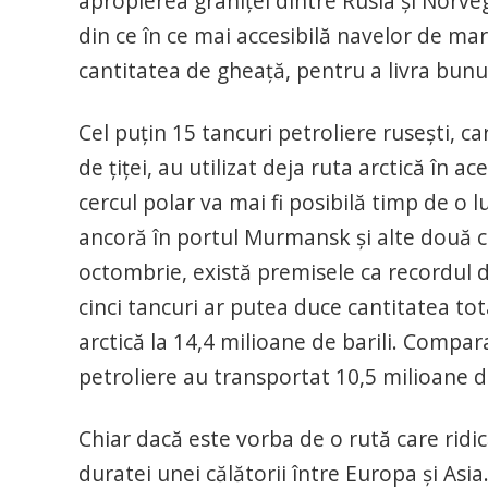
apropierea graniţei dintre Rusia şi Norve
din ce în ce mai accesibilă navelor de ma
cantitatea de gheaţă, pentru a livra bunur
Cel puţin 15 tancuri petroliere ruseşti, c
de ţiţei, au utilizat deja ruta arctică în 
cercul polar va mai fi posibilă timp de o lu
ancoră în portul Murmansk şi alte două c
octombrie, există premisele ca recordul de 
cinci tancuri ar putea duce cantitatea to
arctică la 14,4 milioane de barili. Compar
petroliere au transportat 10,5 milioane de 
Chiar dacă este vorba de o rută care rid
duratei unei călătorii între Europa şi As