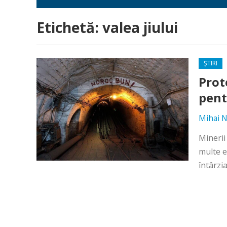
Etichetă:
valea jiului
ȘTIRI
Prot
pent
Mihai N
Minerii
multe e
întârzi