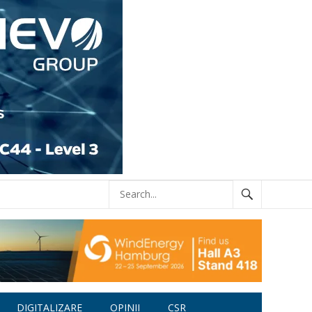
DIGITALIZARE
OPINII
CSR