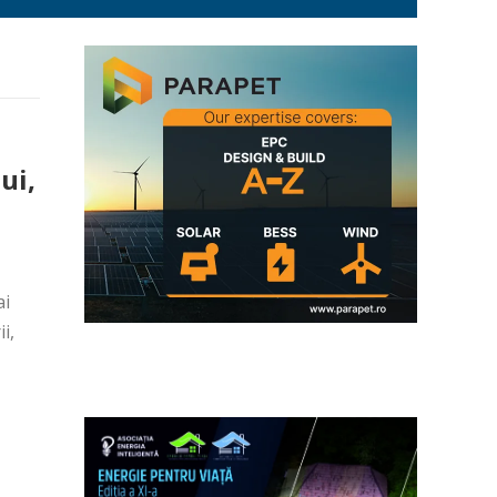
ui,
ai
i,