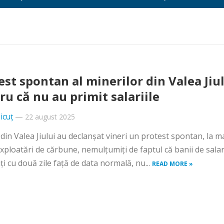
est spontan al minerilor din Valea Jiul
ru că nu au primit salariile
icuț
—
22 august 2025
 din Valea Jiului au declanşat vineri un protest spontan, la m
xploatări de cărbune, nemulţumiţi de faptul că banii de salari
aţi cu două zile faţă de data normală, nu...
READ MORE »