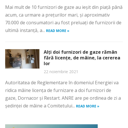
Mai mult de 10 furnizori de gaze au ieşit din piaţă până
acum, ca urmare a preţurilor mari, şi aproximativ
70.000 de consumatori au fost preluaţi de furnizorii de
ultimă instanţă, a...
READ MORE »
Alți doi furnizori de gaze rămân
fără licențe, de mâine, la cererea
lor
22 noiembrie 2021
Autoritatea de Reglementare în domeniul Energiei va
ridica mâine licența de furnizare a doi furnizori de
gaze, Dornacor și Restart. ANRE are pe ordinea de zi a
ședinței de mâine a Comitetului...
READ MORE »