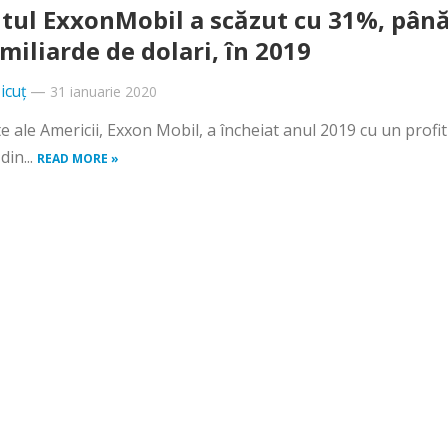
itul ExxonMobil a scăzut cu 31%, până
 miliarde de dolari, în 2019
icuț
—
31 ianuarie 2020
 ale Americii, Exxon Mobil, a încheiat anul 2019 cu un profit
din...
READ MORE »