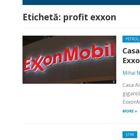
Etichetă:
profit exxon
PETROL 
Casa
Exxo
Mihai N
Casa Al
giganți
ExxonMob
MORE »
ȘTIRI