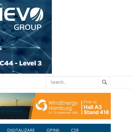
DIGITALIZARE
OPINII
CSR