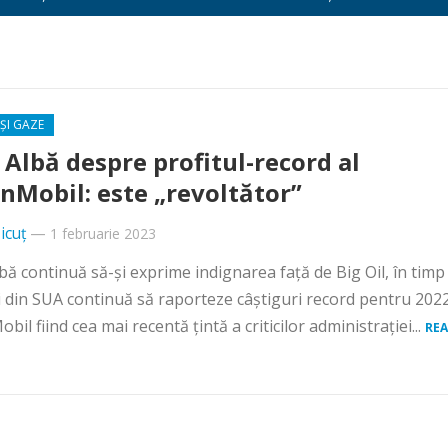
ȘI GAZE
 Albă despre profitul-record al
nMobil: este „revoltător”
icuț
—
1 februarie 2023
bă continuă să-și exprime indignarea față de Big Oil, în timp
i din SUA continuă să raporteze câștiguri record pentru 2022
il fiind cea mai recentă țintă a criticilor administrației...
RE