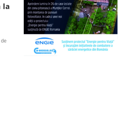
 la
 de