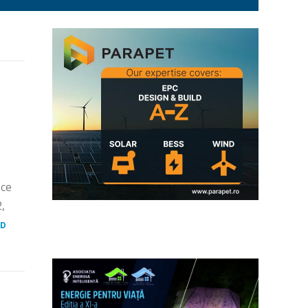
 ce
,
AD