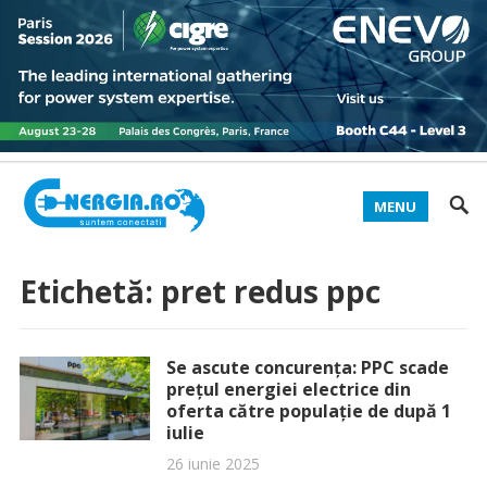
MENU
Etichetă:
pret redus ppc
Se ascute concurența: PPC scade
prețul energiei electrice din
oferta către populație de după 1
iulie
26 iunie 2025