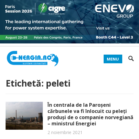
MENU
Etichetă:
peleti
În centrala de la Paroșeni
cărbunele va fi înlocuit cu peleți
produși de o companie norvegiană
– ministrul Energiei
2 noiembrie 2021