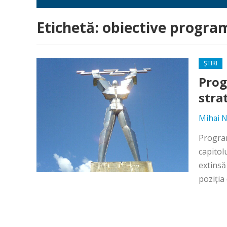
Etichetă:
obiective progra
ȘTIRI
Prog
stra
Mihai N
Program
capitol
extinsă
poziția 