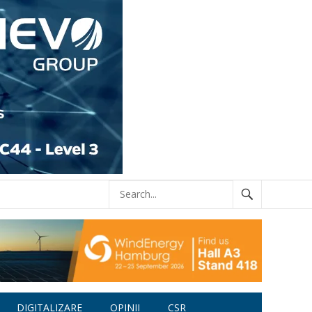
DIGITALIZARE
OPINII
CSR