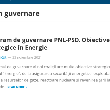
m guvernare
ram de guvernare PNL-PSD. Obiective
tegice în Energie
icuț
—
23 noiembrie 2021
ul de guvernare al noi coaliții are multe obiective strategic
ul “Energie”, de la asigurarea securității energetice, exploat
 a resurselor de gaze, reactoare nucleare și revenirea țării l
de...
READ MORE »