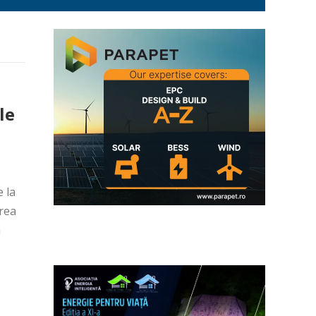
le
e la
area
a