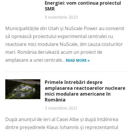
Energiei: vom continua proiectul
SMR
9 noiembrie 2023
Municipalitățile din Utah și NuScale Power au convenit
să oprească proiectului experimental centralei cu
reactoare mici modulare NuScale, din cauza costurilor
mari. România derulează acum un proiect de
amplasare a unei centrale...
READ MORE »
Primele întrebări despre
amplasarea reactoarelor nucleare
mici modulare americane în
România
3 noiembrie 2021
După anunțul de ieri al Casei Albe și după întâlnirea
dintre președinele Klaus Iohannis și reprezentantul