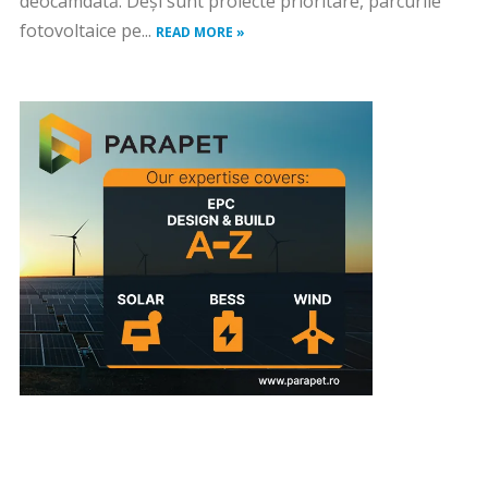
deocamdată. Deși sunt proiecte prioritare, parcurile
fotovoltaice pe...
READ MORE »