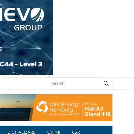
DIGITALIZARE
OPINII
CSR