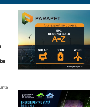
a
ste
nunța
»