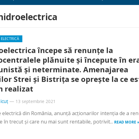
 hidroelectrica
 ELECTRICĂ
oelectrica începe să renunțe la
ocentralele plănuite și începute în er
nistă și neterminate. Amenajarea
lor Strei și Bistrița se oprește la ce e
 realizat
icuț
—
13 septembrie 2021
 electrică din România, anunță acționarilor intenția de a re
e în trecut și care nu mai sunt rentabile, potrivit...
READ MORE 