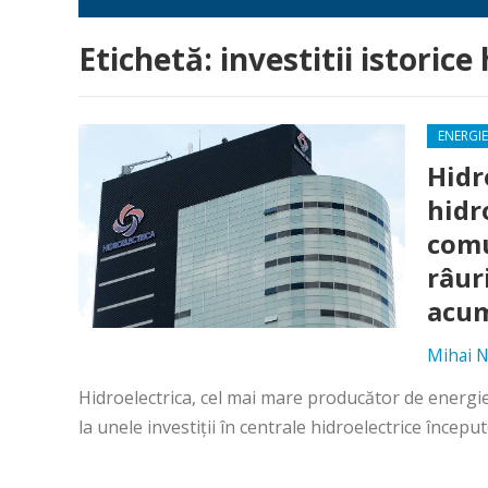
Etichetă:
investitii istorice
ENERGIE
Hidr
hidr
comu
râuri
acum
Mihai N
Hidroelectrica, cel mai mare producător de energie
la unele investiții în centrale hidroelectrice început