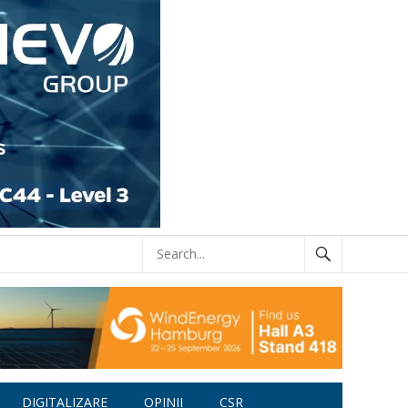
DIGITALIZARE
OPINII
CSR