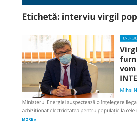
Etichetă:
interviu virgil po
ENERGIE
Virg
furn
vom 
INTE
Mihai N
Ministerul Energiei suspectează o înţelegere ilegală
achiziţionat electricitatea pentru populaţie la cele 
MORE »