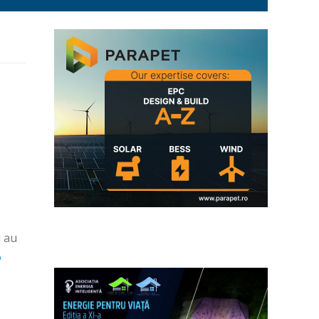
u au
D