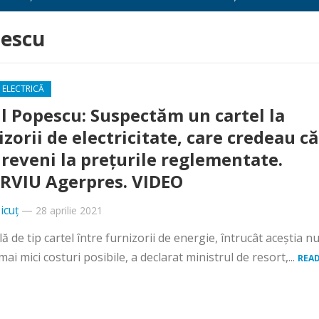
pescu
 ELECTRICĂ
il Popescu: Suspectăm un cartel la
izorii de electricitate, care credeau că
reveni la preţurile reglementate.
RVIU Agerpres. VIDEO
icuț
—
28 aprilie 2021
 de tip cartel între furnizorii de energie, întrucât aceştia n
mai mici costuri posibile, a declarat ministrul de resort,...
REA