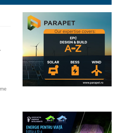
,
leme