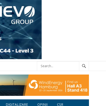
DIGITALIZARE
OPINII
CSR