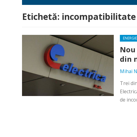
Etichetă:
incompatibilitate
ENERGIE
Nou 
din 
Mihai N
Trei di
Electri
de inco