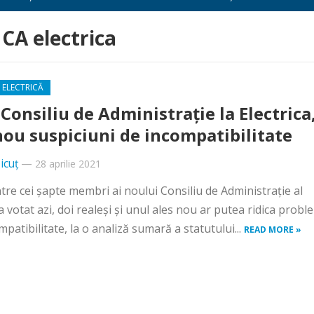
 CA electrica
 ELECTRICĂ
Consiliu de Administrație la Electrica
nou suspiciuni de incompatibilitate
icuț
—
28 aprilie 2021
ntre cei șapte membri ai noului Consiliu de Administrație al
ca votat azi, doi realeși și unul ales nou ar putea ridica prob
mpatibilitate, la o analiză sumară a statutului...
READ MORE »