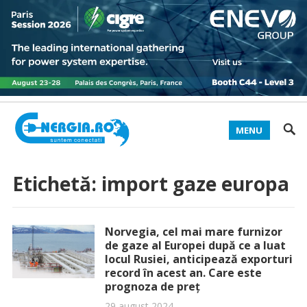
MENU
Etichetă:
import gaze europa
Norvegia, cel mai mare furnizor
de gaze al Europei după ce a luat
locul Rusiei, anticipează exporturi
record în acest an. Care este
prognoza de preț
29 august 2024