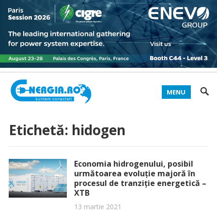
MENU
Etichetă:
hidogen
Economia hidrogenului, posibil
următoarea evoluție majoră în
procesul de tranziție energetică –
XTB
13 martie 2021