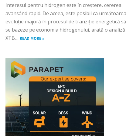
Interesul pentru hidrogen este în creștere, cererea
avansând rapid. De aceea, este posibil ca următoarea
evoluție majoră în procesul de tranziție energetică să
se bazeze pe economia hidrogenului, arată o analiză
XTB....
READ MORE »