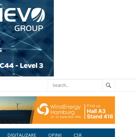
DIGITALIZARE
OPINII
CSR