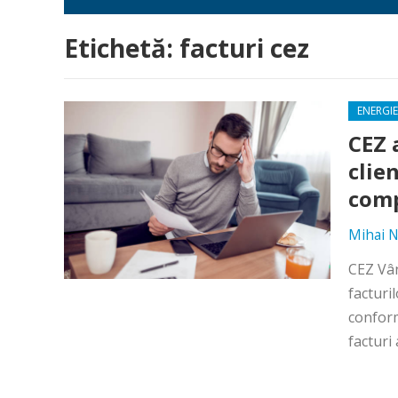
Etichetă:
facturi cez
ENERGIE
CEZ 
clie
com
Mihai N
CEZ Vân
facturi
conform
facturi 