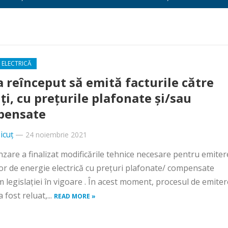
 ELECTRICĂ
a reînceput să emită facturile către
nți, cu prețurile plafonate și/sau
pensate
icuț
—
24 noiembrie 2021
zare a finalizat modificările tehnice necesare pentru emiter
lor de energie electrică cu prețuri plafonate/ compensate
 legislației în vigoare . În acest moment, procesul de emiter
a fost reluat,...
READ MORE »