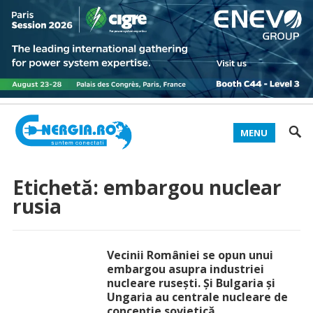
MENU
Etichetă:
embargou nuclear
rusia
Vecinii României se opun unui
embargou asupra industriei
nucleare rusești. Și Bulgaria și
Ungaria au centrale nucleare de
concepție sovietică