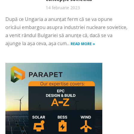
14 februarie 2023
După ce Ungaria a anunțat ferm că se va opune
oricăui embargou asupra industriei nucleare sovietice,
a venit rândul Bulgariei să anunțe că, dacă se va
ajunge la așa ceva, așa cum...
READ MORE »