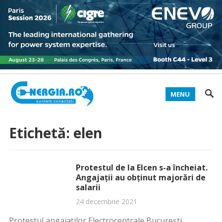
MENU
Etichetă:
elen
Protestul de la Elcen s-a încheiat.
Angajații au obținut majorări de
salarii
24 decembrie 2021
Protestul angajaților Electrocentrale București,