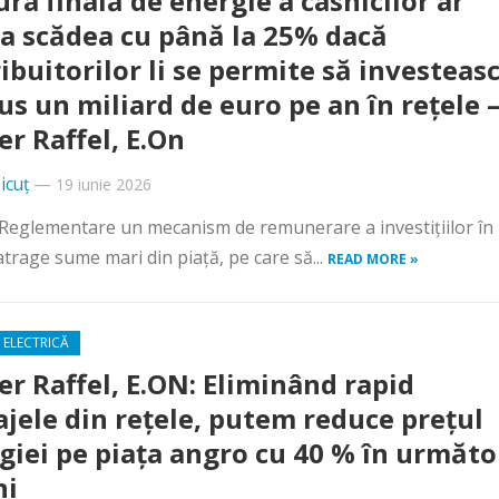
ura finală de energie a casnicilor ar
a scădea cu până la 25% dacă
ribuitorilor li se permite să investeas
lus un miliard de euro pe an în rețele 
er Raffel, E.On
icuț
—
19 iunie 2026
de Reglementare un mecanism de remunerare a investițiilor în
 atrage sume mari din piață, pe care să...
READ MORE »
 ELECTRICĂ
er Raffel, E.ON: Eliminând rapid
ajele din reţele, putem reduce preţul
giei pe piaţa angro cu 40 % în următo
ni