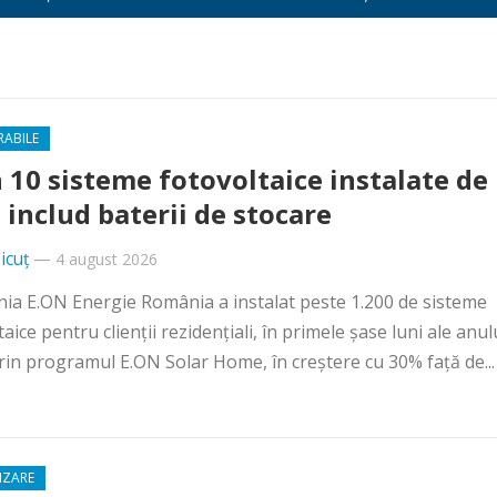
RABILE
n 10 sisteme fotovoltaice instalate de
 includ baterii de stocare
icuț
—
4 august 2026
a E.ON Energie România a instalat peste 1.200 de sisteme
aice pentru clienții rezidențiali, în primele șase luni ale anul
rin programul E.ON Solar Home, în creștere cu 30% față de..
IZARE