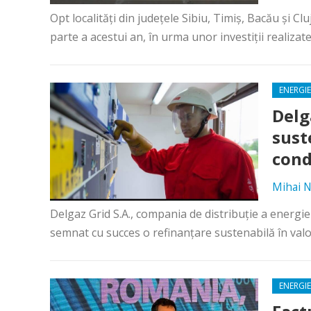
Opt localități din județele Sibiu, Timiș, Bacău și C
parte a acestui an, în urma unor investiții realizate 
ENERGIE
Delg
sust
cond
Mihai N
Delgaz Grid S.A., compania de distribuție a energie
semnat cu succes o refinanțare sustenabilă în valoa
ENERGIE