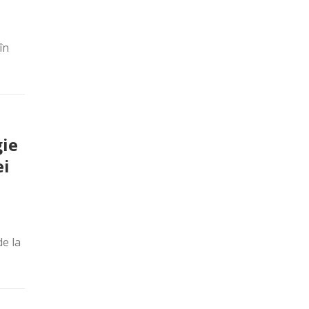
în
gie
ei
de la