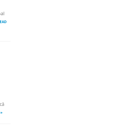
pal
EAD
 că
 »