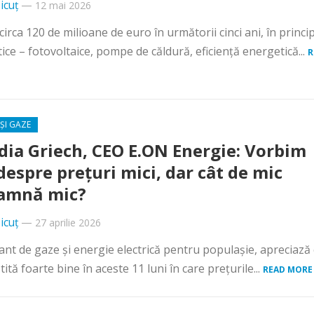
icuț
—
12 mai 2026
ca 120 de milioane de euro în următorii cinci ani, în princi
ice – fotovoltaice, pompe de căldură, eficiență energetică...
R
ȘI GAZE
dia Griech, CEO E.ON Energie: Vorbim
 despre prețuri mici, dar cât de mic
amnă mic?
icuț
—
27 aprilie 2026
nt de gaze și energie electrică pentru populașie, apreciază
tă foarte bine în aceste 11 luni în care prețurile...
READ MORE