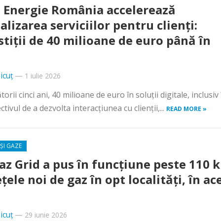
 Energie România accelerează
alizarea serviciilor pentru clienți:
stiții de 40 milioane de euro până în
icuț
—
1 iulie 2026
 cinci ani, 40 milioane de euro în soluții digitale, inclusiv 
ctivul de a dezvolta interacțiunea cu clienții,...
READ MORE »
ȘI GAZE
az Grid a pus în funcțiune peste 110 
țele noi de gaz în opt localități, în ac
icuț
—
29 iunie 2026