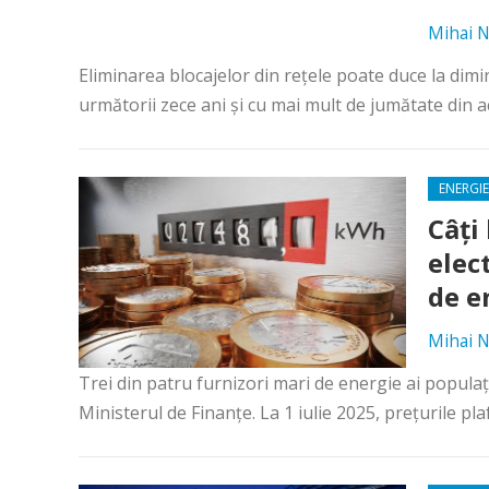
Mihai N
Eliminarea blocajelor din reţele poate duce la dim
următorii zece ani şi cu mai mult de jumătate din a
ENERGIE
Câți
elect
de e
Mihai N
Trei din patru furnizori mari de energie ai populați
Ministerul de Finanțe. La 1 iulie 2025, prețurile pla