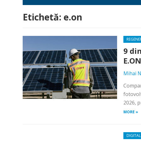
Etichetă:
e.on
REGENE
9 di
E.ON
Mihai N
Compani
fotovolt
2026, p
MORE »
DIGITAL