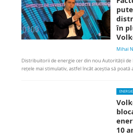
Fact
pute
dist
în p
Volk
Mihai N
Distribuitorii de energie cer din nou Autorității 
rețele mai stimulativ, astfel încât aceștia să poată
ENERGIE
Volk
bloc
ener
10 a