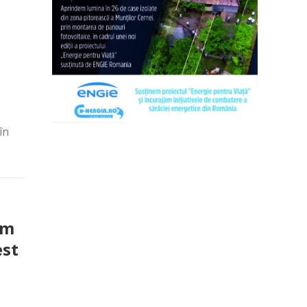
în
km
est