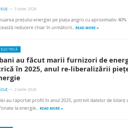
icuț
—
3 iunie 2026
inuarea preţului energiei pe piaţa angro cu aproximativ 40% 
ceastă reducere chiar în următorii...
READ MORE »
 ELECTRICĂ
 bani au făcut marii furnizori de ener
rică în 2025, anul re-liberalizării pieț
nergie
icuț
—
2 iunie 2026
ei au raportat profit în anul 2025, potrivit datelor de bilanț 
fonate la energie...
READ MORE »