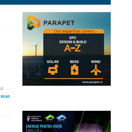
ui
.
READ