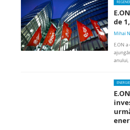
REGENE
E.ON
de 1
Mihai N
E.ON a 
ajungân
anului,
ENERGIE
E.ON
inve
urmă
ener