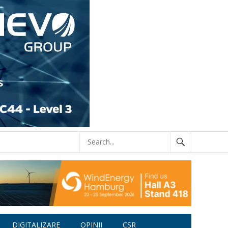
DIGITALIZARE
OPINII
CSR