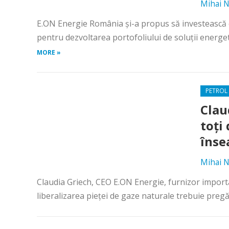
Mihai N
E.ON Energie România și-a propus să investească cir
pentru dezvoltarea portofoliului de soluții energet
MORE »
PETROL 
Clau
toți
înse
Mihai N
Claudia Griech, CEO E.ON Energie, furnizor importa
liberalizarea pieței de gaze naturale trebuie pregăti