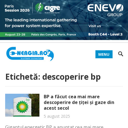
MENU
Etichetă:
descoperire bp
BP a făcut cea mai mare
descoperire de țiței și gaze din
acest secol
5 august 2025
Gigantul energetic BP a anunțat cea mai mare