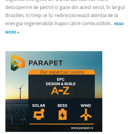
descoperire de petrol și gaze din acest secol, în largul
Braziliei, în timp ce își redirecționează atenția de la
energia regenerabilă înapoi către combustibilii...
READ
MORE »