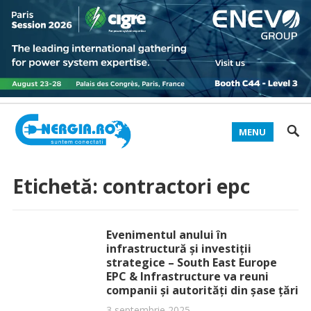
MENU
Etichetă:
contractori epc
Evenimentul anului în
infrastructură și investiții
strategice – South East Europe
EPC & Infrastructure va reuni
companii și autorități din șase țări
3 septembrie 2025