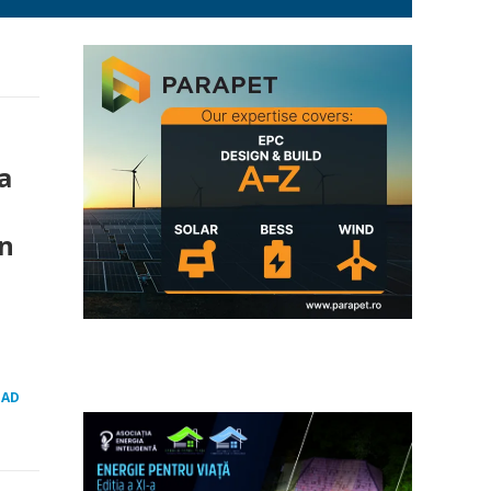
a
în
EAD