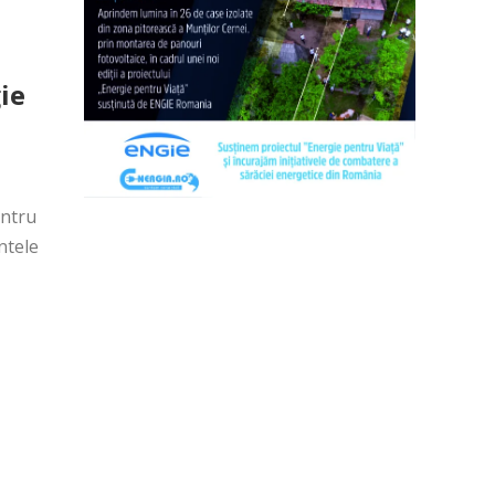
ie
entru
ntele