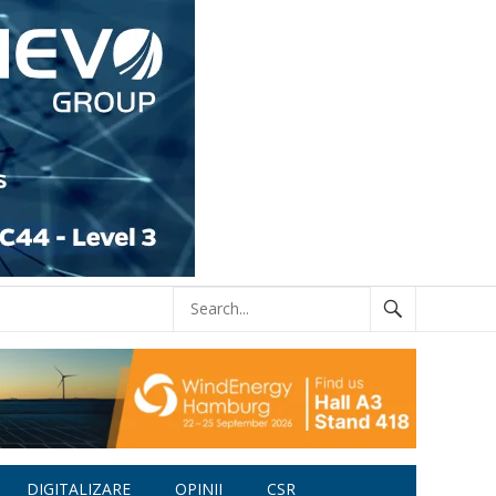
DIGITALIZARE
OPINII
CSR