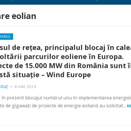
re eolian
RABILE
sul de rețea, principalul blocaj în cale
oltării parcurilor eoliene în Europa.
ecte de 15.000 MW din România sunt 
stă situație – Wind Europe
icuț
—
8 iulie 2024
te în prezent blocajul numărul unu în implementarea energiei
te de gigawați de proiecte de energie eoliană au solicitat...
R