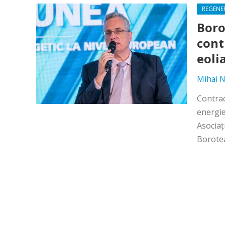
REGENE
Boro
cont
eoli
Mihai N
Contrac
energie
Asociaţ
Borotea