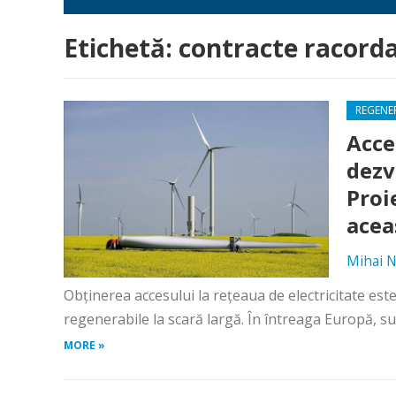
Etichetă:
contracte racorda
REGENE
Acce
dezv
Proi
acea
Mihai N
Obținerea accesului la rețeaua de electricitate es
regenerabile la scară largă. În întreaga Europă, su
MORE »