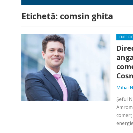
Etichetă:
comsin ghita
ENERGIE
Dire
anga
come
Cosm
Mihai N
Şeful N
Amromco
comerţ 
energie 