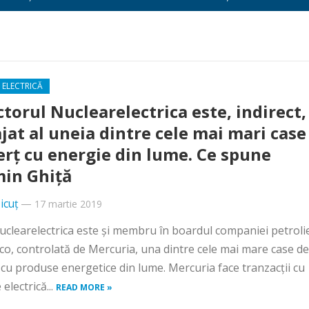
 ELECTRICĂ
ctorul Nuclearelectrica este, indirect, 
jat al uneia dintre cele mai mari case
rţ cu energie din lume. Ce spune
in Ghiţă
icuț
—
17 martie 2019
uclearelectrica este şi membru în boardul companiei petroli
, controlată de Mercuria, una dintre cele mai mare case de
cu produse energetice din lume. Mercuria face tranzacţii cu
electrică...
READ MORE »