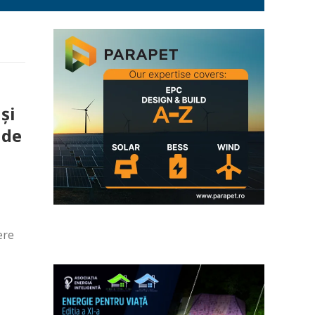
şi
 de
ere