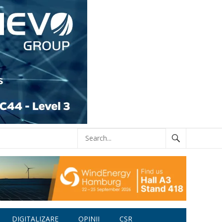
DIGITALIZARE
OPINII
CSR