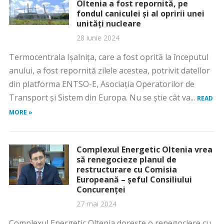
Oltenia a fost repornită, pe
fondul caniculei și al opririi unei
unități nucleare
28 iunie 2024
Termocentrala Ișalnița, care a fost oprită la începutul
anului, a fost repornită zilele acestea, potrivit datellor
din platforma ENTSO-E, Asociația Operatorilor de
Transport și Sistem din Europa. Nu se știe cât va...
READ
MORE »
Complexul Energetic Oltenia vrea
să renegocieze planul de
restructurare cu Comisia
Europeană – șeful Consiliului
Concurenței
27 mai 2024
Complexul Energetic Oltenia doreşte o renegociere cu