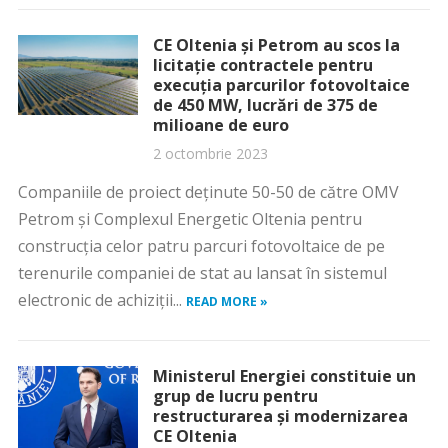
CE Oltenia și Petrom au scos la
licitație contractele pentru
execuția parcurilor fotovoltaice
de 450 MW, lucrări de 375 de
milioane de euro
2 octombrie 2023
Companiile de proiect deținute 50-50 de către OMV
Petrom și Complexul Energetic Oltenia pentru
construcția celor patru parcuri fotovoltaice de pe
terenurile companiei de stat au lansat în sistemul
electronic de achiziții...
READ MORE »
Ministerul Energiei constituie un
grup de lucru pentru
restructurarea şi modernizarea
CE Oltenia