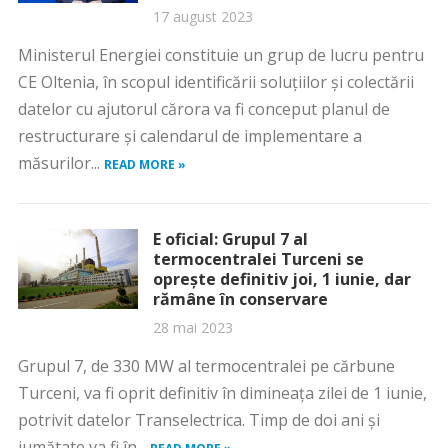
17 august 2023
Ministerul Energiei constituie un grup de lucru pentru
CE Oltenia, în scopul identificării soluţiilor şi colectării
datelor cu ajutorul cărora va fi conceput planul de
restructurare şi calendarul de implementare a
măsurilor...
READ MORE »
E oficial: Grupul 7 al
termocentralei Turceni se
oprește definitiv joi, 1 iunie, dar
rămâne în conservare
28 mai 2023
Grupul 7, de 330 MW al termocentralei pe cărbune
Turceni, va fi oprit definitiv în dimineața zilei de 1 iunie,
potrivit datelor Transelectrica. Timp de doi ani și
jumătate va fi în...