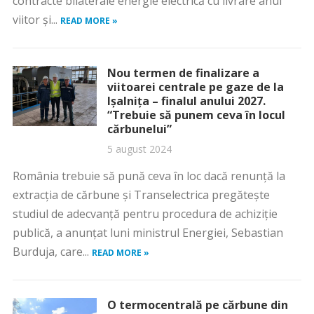
contracte bilaterale energie electrică cu livrare anul
viitor și...
READ MORE »
Nou termen de finalizare a
viitoarei centrale pe gaze de la
Ișalnița – finalul anului 2027.
“Trebuie să punem ceva în locul
cărbunelui”
5 august 2024
România trebuie să pună ceva în loc dacă renunţă la
extracţia de cărbune şi Transelectrica pregăteşte
studiul de adecvanţă pentru procedura de achiziţie
publică, a anunţat luni ministrul Energiei, Sebastian
Burduja, care...
READ MORE »
O termocentrală pe cărbune din