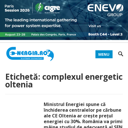
MENU
Etichetă:
complexul energetic
oltenia
Ministrul Energiei spune că
închiderea centralelor pe cărbune
ale CE Oltenia ar crește prețul
energiei cu 30%. România va primi
mâine studiul de adecvanță al SEN