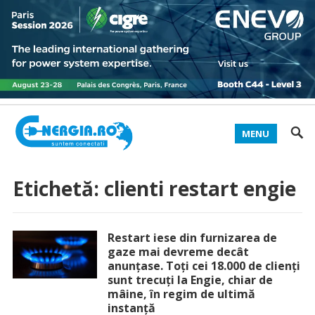
MENU
Etichetă:
clienti restart engie
Restart iese din furnizarea de
gaze mai devreme decât
anunțase. Toți cei 18.000 de clienți
sunt trecuți la Engie, chiar de
mâine, în regim de ultimă
instanță