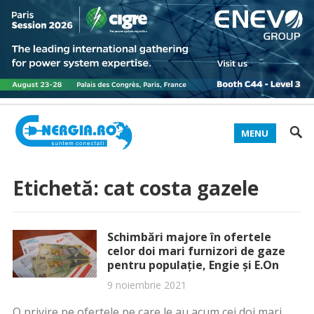
MENU
Etichetă:
cat costa gazele
Schimbări majore în ofertele
celor doi mari furnizori de gaze
pentru populație, Engie și E.On
9 noiembrie 2021
O privire pe ofertele pe care le au acum cei doi mari