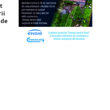
t
ii
 de