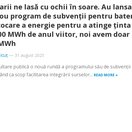
arii ne lasă cu ochii în soare. Au lansa
ou program de subvenții pentru bater
tocare a energie pentru a atinge ținta
00 MWh de anul viitor, noi avem doar
 MWh
icuț
—
31 august 2025
sultare publică o nouă rundă a programului său de subvenții
nd ca scop facilitarea integrării surselor...
READ MORE »