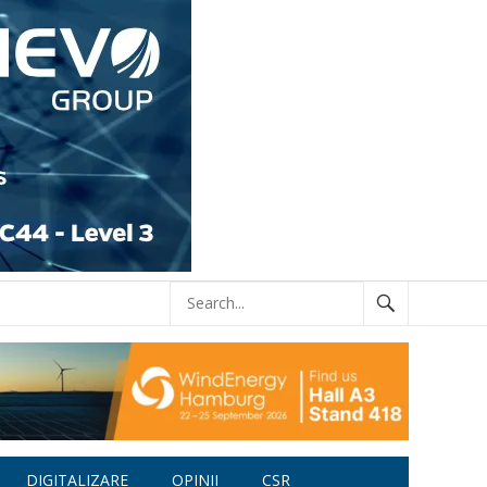
DIGITALIZARE
OPINII
CSR