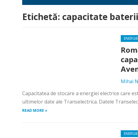
Etichetă:
capacitate bateri
ENERGIE
Româ
capa
Avem
Mihai N
Capacitatea de stocare a energiei electrice care e
ultimelor date ale Transelectrica. Datele Transelect
READ MORE »
ENERGIE