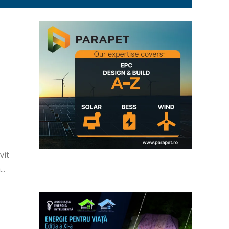
vit
..