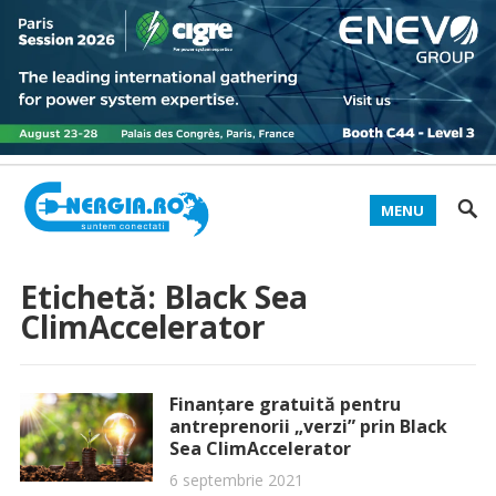
MENU
Etichetă:
Black Sea
ClimAccelerator
Finanțare gratuită pentru
antreprenorii „verzi” prin Black
Sea ClimAccelerator
6 septembrie 2021