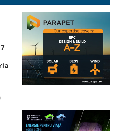
17
ria
i