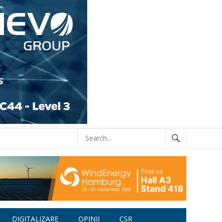
DIGITALIZARE
OPINII
CSR