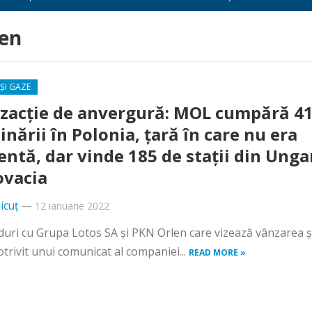
len
ȘI GAZE
zacție de anvergură: MOL cumpără 4
inării în Polonia, țară în care nu era
entă, dar vinde 185 de stații din Unga
lovacia
icuț
—
12 ianuarie 2022
uri cu Grupa Lotos SA și PKN Orlen care vizează vânzarea ș
rivit unui comunicat al companiei...
READ MORE »