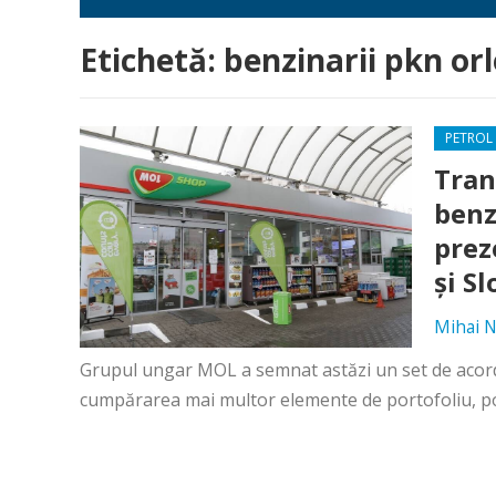
Etichetă:
benzinarii pkn or
PETROL 
Tran
benz
prez
și S
Mihai N
Grupul ungar MOL a semnat astăzi un set de acord
cumpărarea mai multor elemente de portofoliu, pot