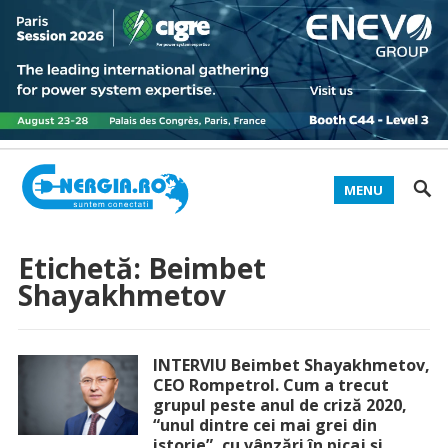
MENU
Etichetă:
Beimbet
Shayakhmetov
INTERVIU Beimbet Shayakhmetov,
CEO Rompetrol. Cum a trecut
grupul peste anul de criză 2020,
“unul dintre cei mai grei din
istorie”, cu vânzări în picaj și