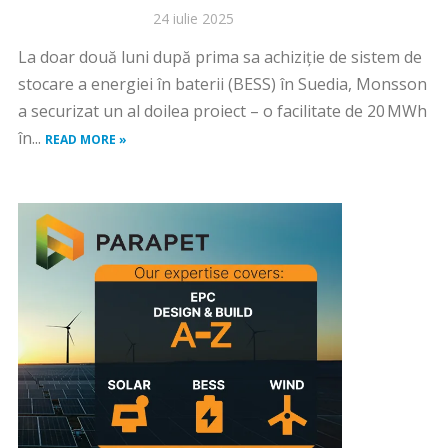
24 iulie 2025
La doar două luni după prima sa achiziție de sistem de
stocare a energiei în baterii (BESS) în Suedia, Monsson
a securizat un al doilea proiect – o facilitate de 20 MWh
în...
READ MORE »