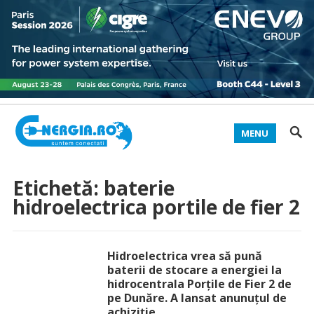
MENU
Etichetă:
baterie
hidroelectrica portile de fier 2
Hidroelectrica vrea să pună
baterii de stocare a energiei la
hidrocentrala Porțile de Fier 2 de
pe Dunăre. A lansat anunuțul de
achiziție