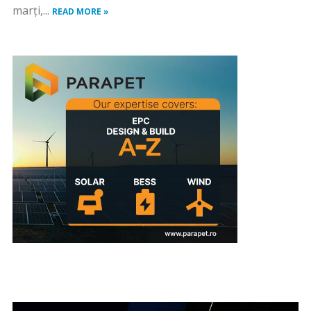
marţi,...
READ MORE »