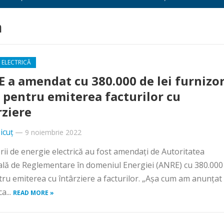
n
 ELECTRICĂ
 a amendat cu 380.000 de lei furnizor
 pentru emiterea facturilor cu
rziere
icuț
—
9 noiembrie 2022
rii de energie electrică au fost amendaţi de Autoritatea
lă de Reglementare în domeniul Energiei (ANRE) cu 380.000
ntru emiterea cu întârziere a facturilor. „Aşa cum am anunţat
ca...
READ MORE »