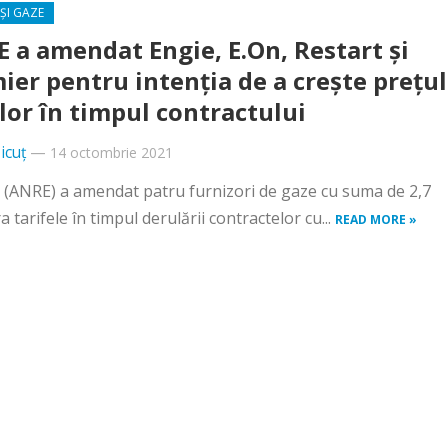
ȘI GAZE
 a amendat Engie, E.On, Restart și
ier pentru intenţia de a creşte preţul
lor în timpul contractului
icuț
—
14 octombrie 2021
 (ANRE) a amendat patru furnizori de gaze cu suma de 2,7
 tarifele în timpul derulării contractelor cu...
READ MORE »