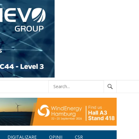
DIGITALIZARE
OPINII
CSR