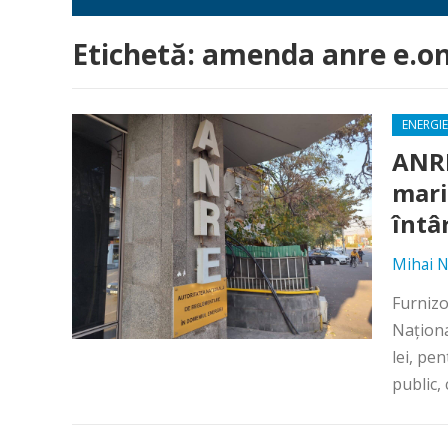
Etichetă:
amenda anre e.o
ENERGIE
ANRE
mari
întâ
Mihai N
Furnizo
Naţiona
lei, pe
public, 