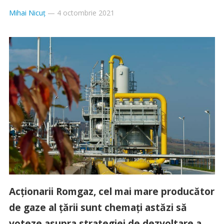
Mihai Nicuț
—
4 octombrie 2021
Acționarii Romgaz, cel mai mare producător
de gaze al țării sunt chemați astăzi să
voteze asupra strategiei de dezvoltare a