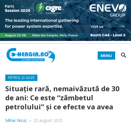
MENU
PETROL ȘI GAZE
Situație rară, nemaivăzută de 30
de ani: Ce este “zâmbetul
petrolului” și ce efecte va avea
Mihai Nicuț
—
25 august 2025