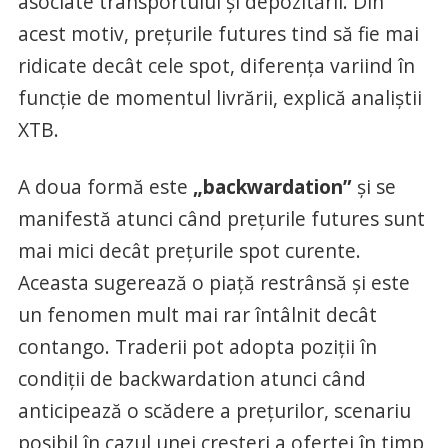
asociate transportului și depozitării. Din
acest motiv, prețurile futures tind să fie mai
ridicate decât cele spot, diferența variind în
funcție de momentul livrării, explică analiștii
XTB.
A doua formă este
„backwardation”
și se
manifestă atunci când prețurile futures sunt
mai mici decât prețurile spot curente.
Aceasta sugerează o piață restrânsă și este
un fenomen mult mai rar întâlnit decât
contango. Traderii pot adopta poziții în
condiții de backwardation atunci când
anticipează o scădere a prețurilor, scenariu
posibil în cazul unei creșteri a ofertei în timp